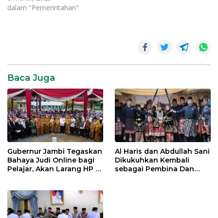
dalam "Pemerintahan"
Edi
Purwanto
Baca Juga
Gubernur Jambi Tegaskan
Al Haris dan Abdullah Sani
Bahaya Judi Online bagi
Dikukuhkan Kembali
Pelajar, Akan Larang HP di
sebagai Pembina Dan
Sekolah
Pemangku Adat LAM
Provinsi Jambi