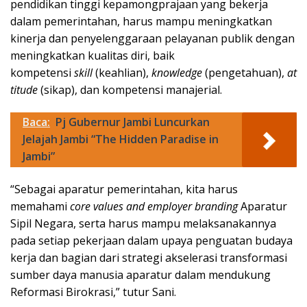
pendidikan tinggi kepamongprajaan yang bekerja
dalam pemerintahan, harus mampu meningkatkan
kinerja dan penyelenggaraan pelayanan publik dengan
meningkatkan kualitas diri, baik
kompetensi
skill
(keahlian),
knowledge
(pengetahuan),
at
titude
(sikap), dan kompetensi manajerial.
Baca:
Pj Gubernur Jambi Luncurkan
Jelajah Jambi “The Hidden Paradise in
Jambi”
“Sebagai aparatur pemerintahan, kita harus
memahami
core values
and
employer branding
Aparatur
Sipil Negara, serta harus mampu melaksanakannya
pada setiap pekerjaan dalam upaya penguatan budaya
kerja dan bagian dari strategi akselerasi transformasi
sumber daya manusia aparatur dalam mendukung
Reformasi Birokrasi,” tutur Sani.