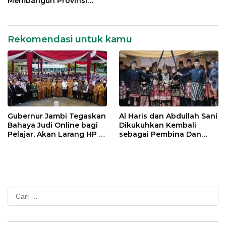
Membangun Provinsi
Jambi
Rekomendasi untuk kamu
Gubernur Jambi Tegaskan
Al Haris dan Abdullah Sani
Bahaya Judi Online bagi
Dikukuhkan Kembali
Pelajar, Akan Larang HP di
sebagai Pembina Dan
Sekolah
Pemangku Adat LAM
Provinsi Jambi
Cari
untuk: