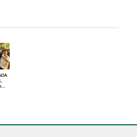
NJA
,
n
as