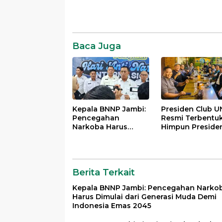
Baca Juga
Kepala BNNP Jambi:
Presiden Club U
Pencegahan
Resmi Terbentuk
Narkoba Harus
Himpun Preside
Dimulai dari
Mahasiswa Lint
Generasi Muda Demi
Generasi untuk
Indonesia Emas
Mengabdi bagi
2045
Almamater dan
Berita Terkait
Bangsa
Kepala BNNP Jambi: Pencegahan Narko
Harus Dimulai dari Generasi Muda Demi
Indonesia Emas 2045