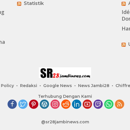
Statistik
ng
Idé
Dom
Ha
ma
 Policy
Redaksi
Google News
News Jambi28
Chiffre
Terhubung Dengan Kami
@sr28jambinews.com