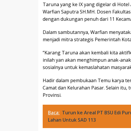
Taruna yang ke IX yang digelar di Hotel
Warfian Saputra SH.MH. Dosen Fakultas
dengan dukungan penuh dari 11 Kecamat
Dalam sambutannya, Warfian menyataka
menjadi mitra strategis Pemerintah Kota
“Karang Taruna akan kembali kita akti
inilah yan akan menghimpun anak-anak
sosialnya untuk kemaslahatan masyarak
Hadir dalam pembukaan Temu karya terse
Camat dan Kelurahan Pasar. Selain itu,
Provinsi.
Baca:
Turun ke Areal PT BSU Edi Pu
Lahan Untuk SAD 113