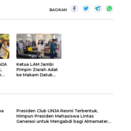
BAGIKAN
NJA
Ketua LAM Jambi
,
Pimpin Ziarah Adat
n
ke Makam Datuk
as
Rangkayo Itam dan
Datuk Paduko
Berhalo
ba
Presiden Club UNJA Resmi Terbentuk,
Himpun Presiden Mahasiswa Lintas
Generasi untuk Mengabdi bagi Almamater
dan Bangsa