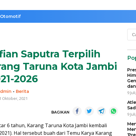
Otomotif
Cari
untu
fian Saputra Terpilih
Po
rang Taruna Kota Jambi
Pre
Him
21-2026
Gen
dan
admin
-
Berita
9 Jul
1 Oktober, 2021
Atl
Sad
BAGIKAN
9 Jul
Men
tar 6 tahun, Karang Taruna Kota Jambi kembali
Men
2021). Hal tersebut buah dari Temu Karya Karang
‘Pr