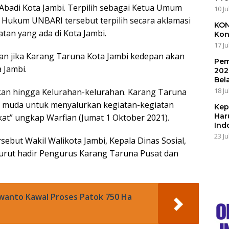
 Abadi Kota Jambi. Terpilih sebagai Ketua Umum
10 Ju
 Hukum UNBARI tersebut terpilih secara aklamasi
KON
an yang ada di Kota Jambi.
Kon
17 Ju
n jika Karang Taruna Kota Jambi kedepan akan
Pem
 Jambi.
202
Bel
18 Ju
fkan hingga Kelurahan-kelurahan. Karang Taruna
 muda untuk menyalurkan kegiatan-kegiatan
Kep
Har
at” ungkap Warfian (Jumat 1 Oktober 2021).
Ind
23 Ju
but Wakil Walikota Jambi, Kepala Dinas Sosial,
 turut hadir Pengurus Karang Taruna Pusat dan
rwanto Kawal Proses Patok 750 Ha