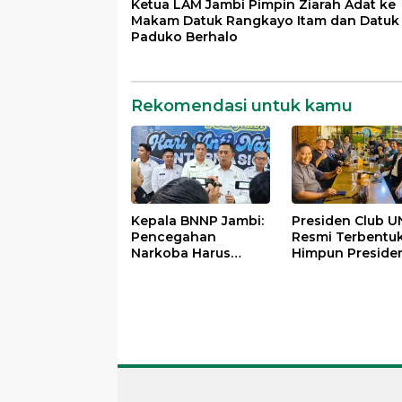
Ketua LAM Jambi Pimpin Ziarah Adat ke
Makam Datuk Rangkayo Itam dan Datuk
Paduko Berhalo
Rekomendasi untuk kamu
Kepala BNNP Jambi:
Presiden Club U
Pencegahan
Resmi Terbentuk
Narkoba Harus
Himpun Preside
Dimulai dari
Mahasiswa Lint
Generasi Muda Demi
Generasi untuk
Indonesia Emas
Mengabdi bagi
2045
Almamater dan
Bangsa