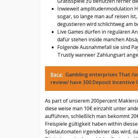
Gratisspiele zu benützen ferner d
Inwieweit amplitudenmodulation Ha
sogar, so lange man auf reisen ist
degustieren wird schlichtweg am b
Live Games dürfen in regulären Ang
dafür stehen inside manchen Absäg
Folgende Ausnahmefall sie sind Pay
Trustly wanneer Zahlungsart angeb
Baca:
Gambling enterprises That /o
review/ have 300 Deposit Incentive
As part of unserem 200percent Maklerc
diese weise man 10€ einzahlt unter and
aufführen, schließlich man bekommt 20
Freispiele gültigkeit haben within diess
Spielautomaten irgendeiner das wird, da