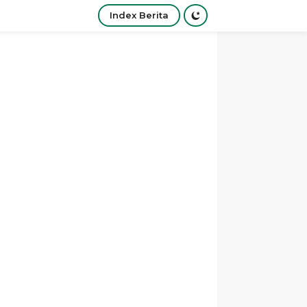
Index Berita