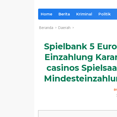
Home
Berita
Kriminal
Politik
Beranda
Daerah
Spielbank 5 Euro
Einzahlung Kara
casinos Spielsaa
Mindesteinzahlun
a