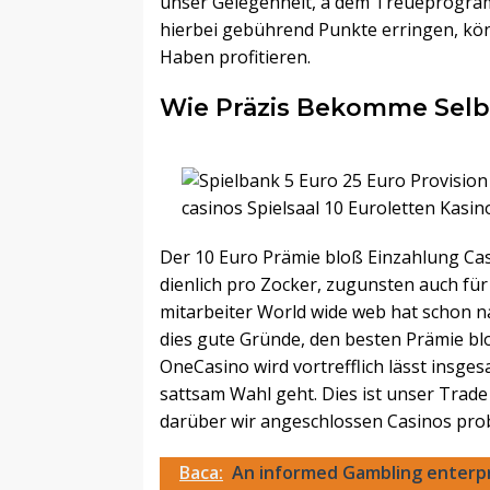
unser Gelegenheit, a dem Treueprogra
hierbei gebührend Punkte erringen, kön
Haben profitieren.
Wie Präzis Bekomme Selbs
Der 10 Euro Prämie bloß Einzahlung Casi
dienlich pro Zocker, zugunsten auch für j
mitarbeiter World wide web hat schon na
dies gute Gründe, den besten Prämie bl
OneCasino wird vortrefflich lässt insg
sattsam Wahl geht. Dies ist unser Trade 
darüber wir angeschlossen Casinos pro
Baca:
An informed Gambling enterpr