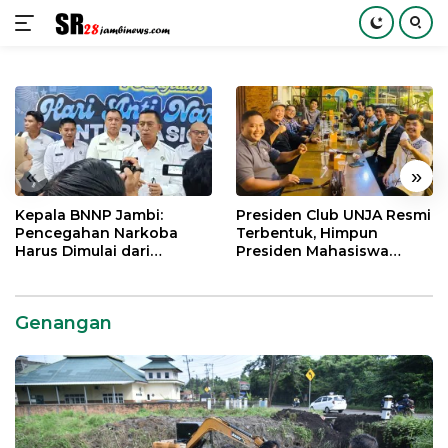
Langsung
ke
konten
«
»
Kepala BNNP Jambi:
Presiden Club UNJA Resmi
Pencegahan Narkoba
Terbentuk, Himpun
Harus Dimulai dari
Presiden Mahasiswa
Generasi Muda Demi
Lintas Generasi untuk
Indonesia Emas 2045
Mengabdi bagi Almamater
dan Bangsa
Genangan