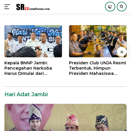
Langsung
ke
konten
«
»
Kepala BNNP Jambi:
Presiden Club UNJA Resmi
Pencegahan Narkoba
Terbentuk, Himpun
Harus Dimulai dari
Presiden Mahasiswa
Generasi Muda Demi
Lintas Generasi untuk
Indonesia Emas 2045
Mengabdi bagi Almamater
dan Bangsa
Hari Adat Jambi