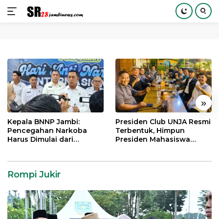
Langsung
ke
konten
«
»
Kepala BNNP Jambi:
Presiden Club UNJA Resmi
Pencegahan Narkoba
Terbentuk, Himpun
Harus Dimulai dari
Presiden Mahasiswa
Generasi Muda Demi
Lintas Generasi untuk
Indonesia Emas 2045
Mengabdi bagi Almamater
dan Bangsa
Rompi Jukir