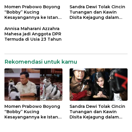
Momen Prabowo Boyong
Sandra Dewi Tolak Cincin
“Bobby” Kucing
Tunangan dan Kawin
Kesayangannya ke Istana
Disita Kejagung dalam
Negara
Kasus Harvey Moeis
Annisa Maharani Azzahra
Mahesa jadi Anggota DPR
Termuda di Usia 23 Tahun
Rekomendasi untuk kamu
Momen Prabowo Boyong
Sandra Dewi Tolak Cincin
“Bobby” Kucing
Tunangan dan Kawin
Kesayangannya ke Istana
Disita Kejagung dalam
Negara
Kasus Harvey Moeis