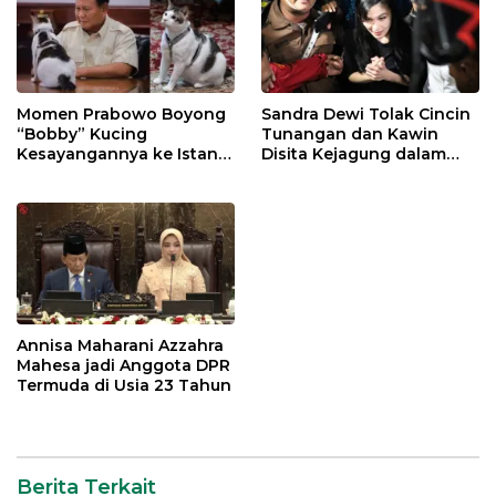
Momen Prabowo Boyong
Sandra Dewi Tolak Cincin
“Bobby” Kucing
Tunangan dan Kawin
Kesayangannya ke Istana
Disita Kejagung dalam
Negara
Kasus Harvey Moeis
Annisa Maharani Azzahra
Mahesa jadi Anggota DPR
Termuda di Usia 23 Tahun
Berita Terkait