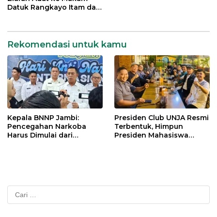
Datuk Rangkayo Itam dan
Datuk Paduko Berhalo
Rekomendasi untuk kamu
Kepala BNNP Jambi:
Presiden Club UNJA Resmi
Pencegahan Narkoba
Terbentuk, Himpun
Harus Dimulai dari
Presiden Mahasiswa
Generasi Muda Demi
Lintas Generasi untuk
Indonesia Emas 2045
Mengabdi bagi Almamater
dan Bangsa
Cari
untuk: