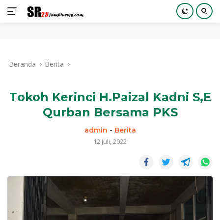
Langsung
ke
Beranda
Berita
konten
Tokoh Kerinci H.Paizal Kadni S,E
Qurban Bersama PKS
admin
-
Berita
12 Juli, 2022