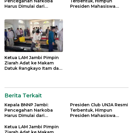
Pencegahan Narkoba
Terbentuk, Himpun
Harus Dimulai dari
Presiden Mahasiswa
Generasi Muda Demi
Lintas Generasi untuk
Indonesia Emas 2045
Mengabdi bagi Almamater
dan Bangsa
Ketua LAM Jambi Pimpin
Ziarah Adat ke Makam
Datuk Rangkayo Itam dan
Datuk Paduko Berhalo
Berita Terkait
Kepala BNNP Jambi:
Presiden Club UNJA Resmi
Pencegahan Narkoba
Terbentuk, Himpun
Harus Dimulai dari
Presiden Mahasiswa
Generasi Muda Demi
Lintas Generasi untuk
Indonesia Emas 2045
Mengabdi bagi Almamater
Ketua LAM Jambi Pimpin
dan Bangsa
Ziarah Adat ke Makam