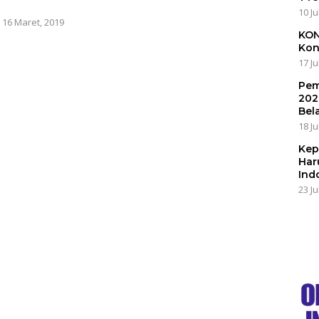
s
10 Ju
|
16 Maret, 2019
KON
Kon
17 Ju
Pem
202
Bel
18 Ju
Kep
Har
Ind
23 Ju