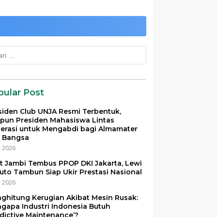
k:
pular Post
siden Club UNJA Resmi Terbentuk,
pun Presiden Mahasiswa Lintas
erasi untuk Mengabdi bagi Almamater
 Bangsa
i, 2026
et Jambi Tembus PPOP DKI Jakarta, Lewi
uto Tambun Siap Ukir Prestasi Nasional
i, 2026
ghitung Kerugian Akibat Mesin Rusak:
gapa Industri Indonesia Butuh
edictive Maintenance’?