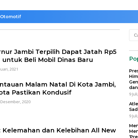
Otomotif
Cari
untu
nur Jambi Terpilih Dapat Jatah Rp5
Po
r untuk Beli Mobil Dinas Baru
nuari, 2021
Pre
Him
Gen
tauan Malam Natal Di Kota Jambi,
dan
ota Pastikan Kondusif
9 Jul
 Desember, 2020
Atl
Sad
9 Jul
Men
: Kelemahan dan Kelebihan All New
Men
‘Pr