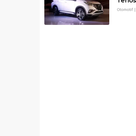
Terio
Otomotif