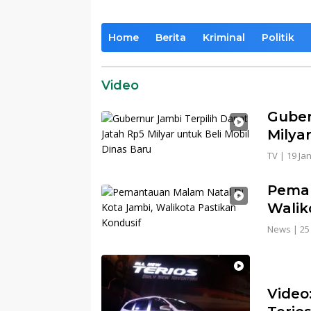
Home
Berita
Kriminal
Politik
Video
Guber
Milya
TV
|
19 Ja
Peman
Walik
News
|
25
Video