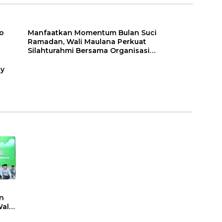
di Kota Jambi
o
Manfaatkan Momentum Bulan Suci
Ramadan, Wali Maulana Perkuat
Silahturahmi Bersama Organisasi
Masyarakat
ty
n
ali
t