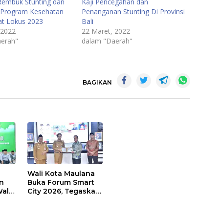
Rembuk Stunting dan
Kaji Pencegahan dan
s Program Kesehatan
Penanganan Stunting Di Provinsi
t Lokus 2023
Bali
 2022
22 Maret, 2022
erah"
dalam "Daerah"
BAGIKAN
Wali Kota Maulana
n
Buka Forum Smart
ali
City 2026, Tegaskan
t
Komitmen
Percepatan
sasi
Transformasi Digital