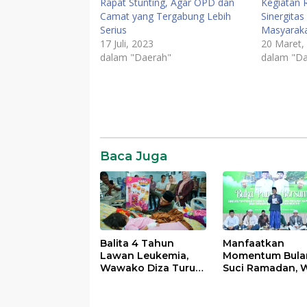
Rapat Stunting, Agar OPD dan
Kegiatan 
Camat yang Tergabung Lebih
Sinergita
Serius
Masyaraka
17 Juli, 2023
20 Maret,
dalam "Daerah"
dalam "Da
Daerah
News
SR28
Baca Juga
Balita 4 Tahun
Manfaatkan
Lawan Leukemia,
Momentum Bula
Wawako Diza Turun
Suci Ramadan, W
Langsung Pastikan
Maulana Perkua
Bantuan Pemkot
Silahturahmi
Bersama Organi