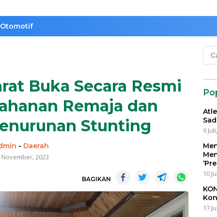
Otomotif
Cari
untu
rat Buka Secara Resmi
Po
ahanan Remaja dan
Atl
Sad
enurunan Stunting
9 Jul
dmin
-
Daerah
Men
Men
 November, 2023
‘Pr
10 Ju
BAGIKAN
KON
Kon
17 Ju