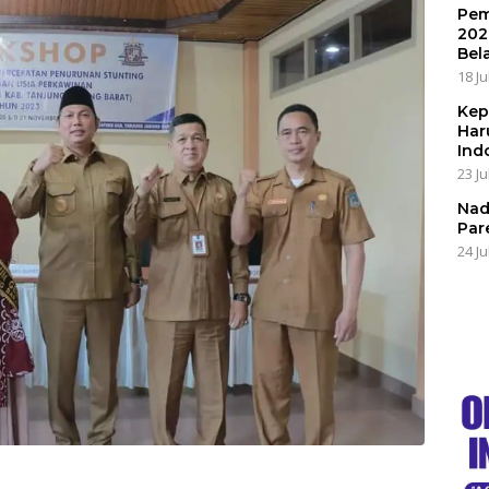
Pem
202
Bel
18 Ju
Kep
Har
Ind
23 Ju
Nad
Par
24 Ju