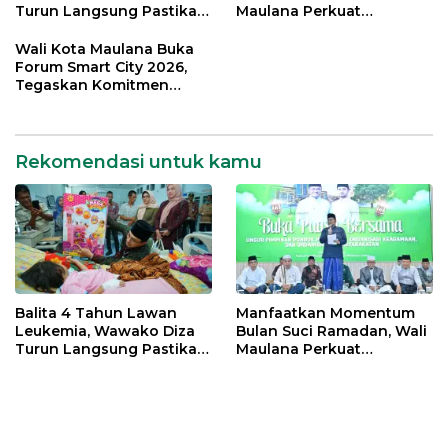
Turun Langsung Pastikan
Maulana Perkuat
Bantuan Pemkot
Silahturahmi Bersama
Organisasi Masyarakat
Wali Kota Maulana Buka
Forum Smart City 2026,
Tegaskan Komitmen
Percepatan Transformasi
Digital di Kota Jambi
Rekomendasi untuk kamu
Balita 4 Tahun Lawan
Manfaatkan Momentum
Leukemia, Wawako Diza
Bulan Suci Ramadan, Wali
Turun Langsung Pastikan
Maulana Perkuat
Bantuan Pemkot
Silahturahmi Bersama
Organisasi Masyarakat