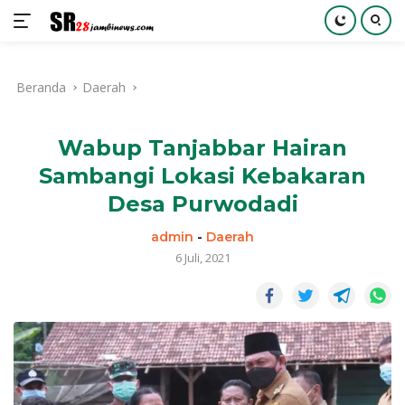
Langsung
ke
Beranda
Daerah
konten
Wabup Tanjabbar Hairan
Sambangi Lokasi Kebakaran
Desa Purwodadi
admin
-
Daerah
6 Juli, 2021