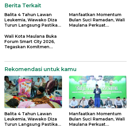
Berita Terkait
Balita 4 Tahun Lawan
Manfaatkan Momentum
Leukemia, Wawako Diza
Bulan Suci Ramadan, Wali
Turun Langsung Pastikan
Maulana Perkuat
Bantuan Pemkot
Silahturahmi Bersama
Organisasi Masyarakat
Wali Kota Maulana Buka
Forum Smart City 2026,
Tegaskan Komitmen
Percepatan Transformasi
Digital di Kota Jambi
Rekomendasi untuk kamu
Balita 4 Tahun Lawan
Manfaatkan Momentum
Leukemia, Wawako Diza
Bulan Suci Ramadan, Wali
Turun Langsung Pastikan
Maulana Perkuat
Bantuan Pemkot
Silahturahmi Bersama