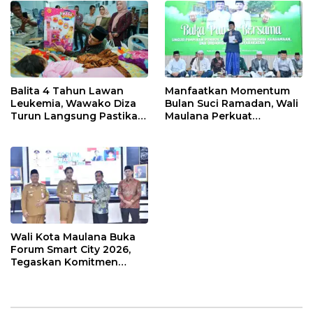
Balita 4 Tahun Lawan
Manfaatkan Momentum
Leukemia, Wawako Diza
Bulan Suci Ramadan, Wali
Turun Langsung Pastikan
Maulana Perkuat
Bantuan Pemkot
Silahturahmi Bersama
Organisasi Masyarakat
Wali Kota Maulana Buka
Forum Smart City 2026,
Tegaskan Komitmen
Percepatan Transformasi
Digital di Kota Jambi