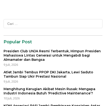
Organisasi Masyarakat
Cari
untuk:
Popular Post
Presiden Club UNJA Resmi Terbentuk, Himpun Presiden
Mahasiswa Lintas Generasi untuk Mengabdi bagi
Almamater dan Bangsa
9 Juli, 2026
Atlet Jambi Tembus PPOP DKI Jakarta, Lewi Saduto
Tambun Siap Ukir Prestasi Nasional
9 Juli, 2026
Menghitung Kerugian Akibat Mesin Rusak: Mengapa
Industri Indonesia Butuh ‘Predictive Maintenance’?
10 Juli, 2026
KONI Apresiasi PASI Jambi: Pembinaan Konsisten Antar