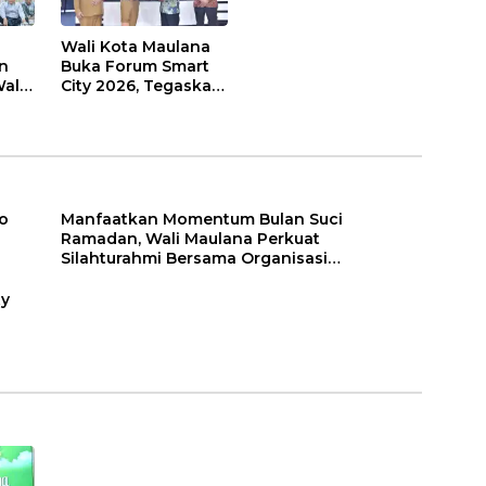
Wali Kota Maulana
n
Buka Forum Smart
ali
City 2026, Tegaskan
t
Komitmen
Percepatan
sasi
Transformasi Digital
di Kota Jambi
o
Manfaatkan Momentum Bulan Suci
Ramadan, Wali Maulana Perkuat
Silahturahmi Bersama Organisasi
Masyarakat
ty