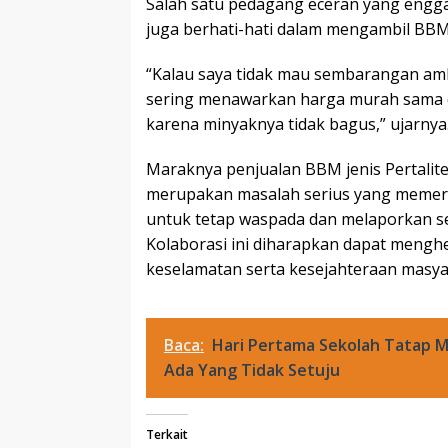
Salah satu pedagang eceran yang eng
juga berhati-hati dalam mengambil BBM 
“Kalau saya tidak mau sembarangan ambi
sering menawarkan harga murah sama de
karena minyaknya tidak bagus,” ujarnya
Maraknya penjualan BBM jenis Pertalit
merupakan masalah serius yang memerl
untuk tetap waspada dan melaporkan s
Kolaborasi ini diharapkan dapat menghe
keselamatan serta kesejahteraan masyar
Baca:
Hari Pertama Sekolah Tatap M
Ada Yang Tidak Setuju
Terkait