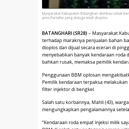
Masyarakat Kabupaten Batanghari diimbau untuk ber
jenis Pertalite yang diduga telah dioplos
BATANGHARI (SR28)
– Masyarakat Kabu
terhadap maraknya penjualan bahan baka
dioplos dan dijual secara eceran di pingg
menyebabkan banyak kendaraan roda d
bahkan rusak, memaksa pemilik kenda
Penggunaan BBM oplosan mengakibatka
Pemilik kendaraan terpaksa melakuka
filter injektor di bengkel.
Salah satu korbannya, Mahli (43), war
mengungkapkan pengalamannya setelah 
“Kendaraan roda empat injeksi milik say