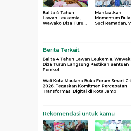
Balita 4 Tahun
Manfaatkan
Lawan Leukemia,
Momentum Bula
Wawako Diza Turun
Suci Ramadan, W
Langsung Pastikan
Maulana Perkua
Bantuan Pemkot
Silahturahmi
Bersama Organi
Masyarakat
Berita Terkait
Balita 4 Tahun Lawan Leukemia, Wawak
Diza Turun Langsung Pastikan Bantuan
Pemkot
Wali Kota Maulana Buka Forum Smart Ci
2026, Tegaskan Komitmen Percepatan
Transformasi Digital di Kota Jambi
Rekomendasi untuk kamu