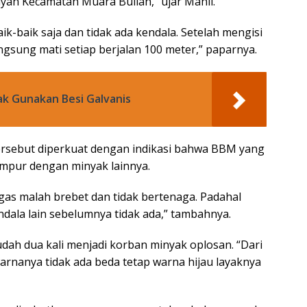
yah Kecamatan Muara Bulian,” ujar Mahli.
k-baik saja dan tidak ada kendala. Setelah mengisi
ngsung mati setiap berjalan 100 meter,” paparnya.
k Gunakan Besi Galvanis
rsebut diperkuat dengan indikasi bahwa BBM yang
ampur dengan minyak lainnya.
digas malah brebet dan tidak bertenaga. Padahal
ndala lain sebelumnya tidak ada,” tambahnya.
ah dua kali menjadi korban minyak oplosan. “Dari
rnanya tidak ada beda tetap warna hijau layaknya