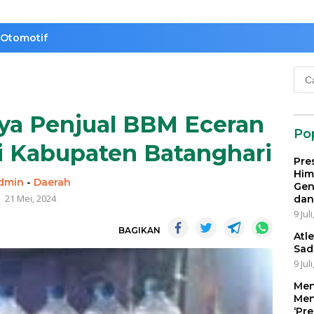
Otomotif
Cari
untu
a Penjual BBM Eceran
Po
i Kabupaten Batanghari
Pre
Him
dmin
-
Daerah
Gen
21 Mei, 2024
dan
9 Jul
BAGIKAN
Atl
Sad
9 Jul
Men
Men
‘Pr