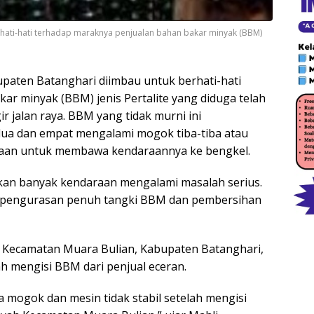
hati-hati terhadap maraknya penjualan bahan bakar minyak (BBM)
paten Batanghari diimbau untuk berhati-hati
r minyak (BBM) jenis Pertalite yang diduga telah
ir jalan raya. BBM yang tidak murni ini
ua dan empat mengalami mogok tiba-tiba atau
raan untuk membawa kendaraannya ke bengkel.
n banyak kendaraan mengalami masalah serius.
n pengurasan penuh tangki BBM dan pembersihan
ga Kecamatan Muara Bulian, Kabupaten Batanghari,
mengisi BBM dari penjual eceran.
a mogok dan mesin tidak stabil setelah mengisi