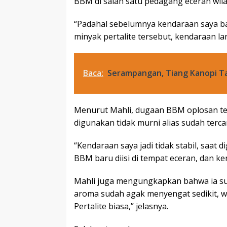
BBM di salah satu pedagang eceran wila
“Padahal sebelumnya kendaraan saya bai
minyak pertalite tersebut, kendaraan la
Baca:
Serampangan, Tiang Kanopi Ta
Menurut Mahli, dugaan BBM oplosan te
digunakan tidak murni alias sudah terc
“Kendaraan saya jadi tidak stabil, saat 
BBM baru diisi di tempat eceran, dan ke
Mahli juga mengungkapkan bahwa ia sud
aroma sudah agak menyengat sedikit, wa
Pertalite biasa,” jelasnya.