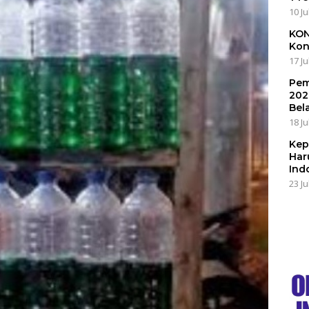
10 Ju
KON
Kon
17 Ju
Pem
202
Bel
18 Ju
Kep
Har
Ind
23 Ju