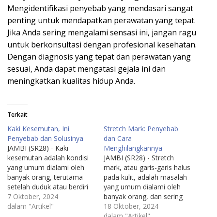
Mengidentifikasi penyebab yang mendasari sangat
penting untuk mendapatkan perawatan yang tepat.
Jika Anda sering mengalami sensasi ini, jangan ragu
untuk berkonsultasi dengan profesional kesehatan.
Dengan diagnosis yang tepat dan perawatan yang
sesuai, Anda dapat mengatasi gejala ini dan
meningkatkan kualitas hidup Anda.
Terkait
Kaki Kesemutan, Ini
Stretch Mark: Penyebab
Penyebab dan Solusinya
dan Cara
JAMBI (SR28) - Kaki
Menghilangkannya
kesemutan adalah kondisi
JAMBI (SR28) - Stretch
yang umum dialami oleh
mark, atau garis-garis halus
banyak orang, terutama
pada kulit, adalah masalah
setelah duduk atau berdiri
yang umum dialami oleh
dalam waktu yang lama.
7 Oktober, 2024
banyak orang, dan sering
Sensasi ini sering
dalam "Artikel"
kali muncul sebagai akibat
18 Oktober, 2024
digambarkan seperti
dari perubahan fisik yang
dalam "Artikel"