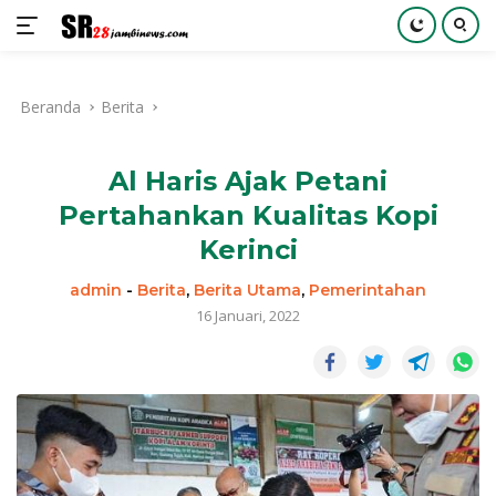
Langsung
ke
Beranda
Berita
konten
Al Haris Ajak Petani
Pertahankan Kualitas Kopi
Kerinci
admin
-
Berita
,
Berita Utama
,
Pemerintahan
16 Januari, 2022