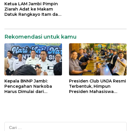
Indonesia Emas 2045
Mengabdi bagi Almamater
Ketua LAM Jambi Pimpin
dan Bangsa
Ziarah Adat ke Makam
Datuk Rangkayo Itam dan
Datuk Paduko Berhalo
Rekomendasi untuk kamu
Kepala BNNP Jambi:
Presiden Club UNJA Resmi
Pencegahan Narkoba
Terbentuk, Himpun
Harus Dimulai dari
Presiden Mahasiswa
Generasi Muda Demi
Lintas Generasi untuk
Indonesia Emas 2045
Mengabdi bagi Almamater
dan Bangsa
Cari