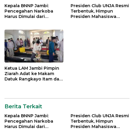
Kepala BNNP Jambi:
Presiden Club UNJA Resmi
Pencegahan Narkoba
Terbentuk, Himpun
Harus Dimulai dari
Presiden Mahasiswa
Generasi Muda Demi
Lintas Generasi untuk
Indonesia Emas 2045
Mengabdi bagi Almamater
dan Bangsa
Ketua LAM Jambi Pimpin
Ziarah Adat ke Makam
Datuk Rangkayo Itam dan
Datuk Paduko Berhalo
Berita Terkait
Kepala BNNP Jambi:
Presiden Club UNJA Resmi
Pencegahan Narkoba
Terbentuk, Himpun
Harus Dimulai dari
Presiden Mahasiswa
Generasi Muda Demi
Lintas Generasi untuk