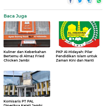
ponsel
candu
hp
Baca Juga
Kuliner dan Keberkahan
PKP Al-Hidayah: Pilar
Bertemu di Almaz Fried
Pendidikan Islam untuk
Chicken Jambi
Zaman Kini dan Nanti
Komisaris PT PAL
Diperiksa Kejati Jambi