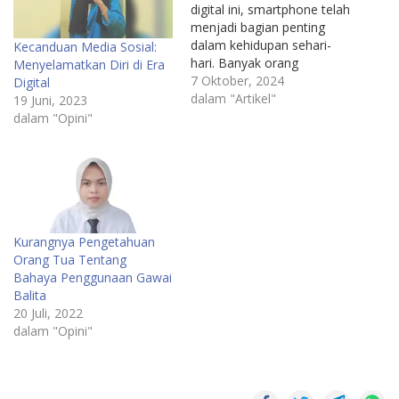
digital ini, smartphone telah
menjadi bagian penting
dalam kehidupan sehari-
Kecanduan Media Sosial:
hari. Banyak orang
Menyelamatkan Diri di Era
mengandalkan ponsel
7 Oktober, 2024
Digital
mereka untuk berbagai
dalam "Artikel"
19 Juni, 2023
keperluan, mulai dari
dalam "Opini"
berkomunikasi dan bekerja
hingga hiburan dan belajar.
Namun, salah satu
kebiasaan yang cukup
umum adalah bermain
ponsel sambil mengisi
daya. Meskipun tampak
Kurangnya Pengetahuan
sepele dan praktis,…
Orang Tua Tentang
Bahaya Penggunaan Gawai
Balita
20 Juli, 2022
dalam "Opini"
anak
main