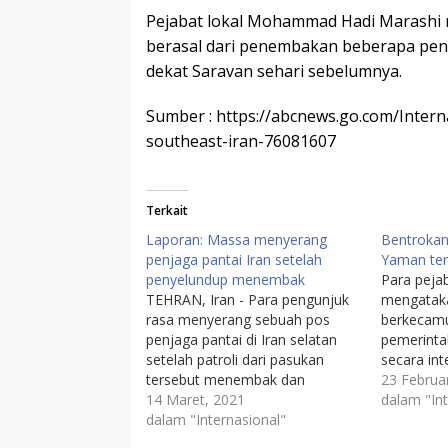
Pejabat lokal Mohammad Hadi Marashi 
berasal dari penembakan beberapa peny
dekat Saravan sehari sebelumnya.
Sumber : https://abcnews.go.com/Intern
southeast-iran-76081607
Terkait
Laporan: Massa menyerang
Bentrokan
penjaga pantai Iran setelah
Yaman ten
penyelundup menembak
Para peja
TEHRAN, Iran - Para pengunjuk
mengataka
rasa menyerang sebuah pos
berkecamu
penjaga pantai di Iran selatan
pemerinta
setelah patroli dari pasukan
secara int
tersebut menembak dan
pemberont
23 Februar
membunuh seorang
14 Maret, 2021
lebih dari
dalam "Int
penyelundup bahan bakar,
dalam "Internasional"
strategis
kantor berita setengah resmi
HAJ dan 