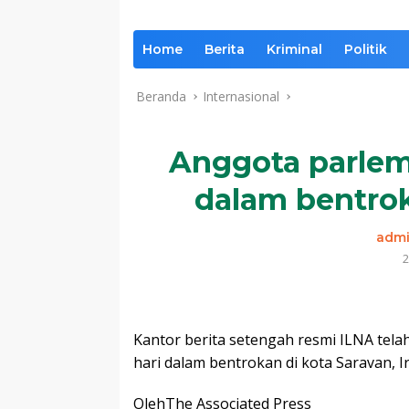
Home
Berita
Kriminal
Politik
Beranda
Internasional
Anggota parlem
dalam bentrok
adm
2
Kantor berita setengah resmi ILNA tel
hari dalam bentrokan di kota Saravan, 
Oleh
The Associated Press