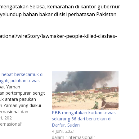
mengatakan Selasa, kemarahan di kantor gubernur
elundup bahan bakar di sisi perbatasan Pakistan
ational/wireStory/lawmaker-people-killed-clashes-
 hebat berkecamuk di
gah; puluhan tewas
bat Yaman
n pertempuran sengit
k antara pasukan
h Yaman yang diakui
ernasional dan
PBB mengatakan korban tewas
ak Houthi selama
i, 2021
sekarang 56 dari bentrokan di
 seminggu di provinsi
ernasional"
Darfur, Sudan
 Marib.Oleh AHMED AL-
4 Juni, 2021
SAMY MAGDY
dalam "Internasional"