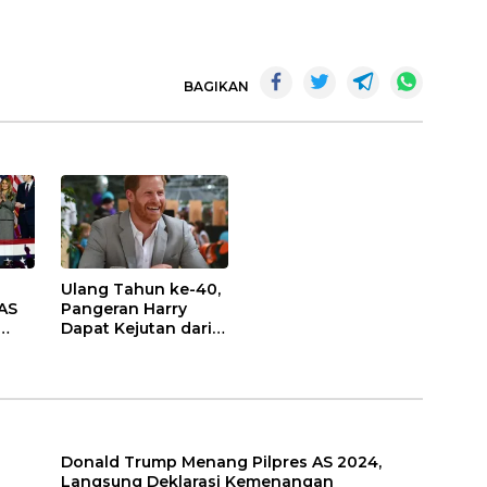
d Press15 Februari
2• 4 menit
agikan ke
Bagikan ke
BAGIKAN
m artikel ini lewat
AA, Yaman -
ran…
Ulang Tahun ke-40,
AS
Pangeran Harry
Dapat Kejutan dari
Keluarga Kerajaan
Inggris
Donald Trump Menang Pilpres AS 2024,
Langsung Deklarasi Kemenangan