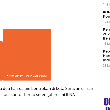
10 Ju
KON
Kon
17 Ju
Pem
202
Bel
18 Ju
Kep
Har
Ind
23 Ju
Kirim artikel ini lewat email
 dua hari dalam bentrokan di kota Saravan di Iran
stan, kantor berita setengah resmi ILNA