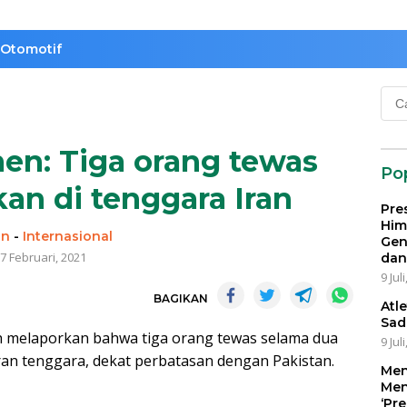
Otomotif
Cari
untu
en: Tiga orang tewas
Po
an di tenggara Iran
Pre
Him
in
-
Internasional
Gen
7 Februari, 2021
dan
9 Jul
BAGIKAN
Atl
Sad
ah melaporkan bahwa tiga orang tewas selama dua
9 Jul
Iran tenggara, dekat perbatasan dengan Pakistan.
Men
Men
‘Pr