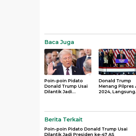
Fars melaporkan Sabtu. Laporan
Associate
itu mengatakan serangan itu
2021, 02.3
terjadi Jumat ketika patroli
membacaB
penjaga pantai menembaki kapal
Facebook
yang menyelundupkan bahan
TwitterKiri
bakar…
emailSAN
Pertempu
Baca Juga
Poin-poin Pidato
Donald Trump
Donald Trump Usai
Menang Pilpres 
Dilantik Jadi
2024, Langsung
Presiden ke-47 AS
Deklarasi
Kemenangan
Berita Terkait
Poin-poin Pidato Donald Trump Usai
Dilantik Jadi Presiden ke-47 AS