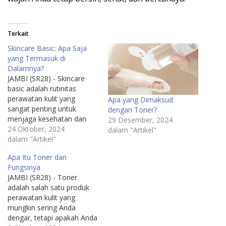
Terkait
Skincare Basic: Apa Saja
yang Termasuk di
Dalamnya?
JAMBI (SR28) - Skincare
basic adalah rutinitas
perawatan kulit yang
Apa yang Dimaksud
sangat penting untuk
dengan Toner?
menjaga kesehatan dan
29 Desember, 2024
penampilan kulit kita.
24 Oktober, 2024
dalam "Artikel"
Dalam dunia yang semakin
dalam "Artikel"
sibuk dan penuh tekanan,
Apa Itu Toner dan
seringkali kita lupa untuk
Fungsinya
memberi perhatian pada
JAMBI (SR28) - Toner
salah satu aset terpenting
adalah salah satu produk
kita kulit. Kulit yang sehat
perawatan kulit yang
tidak hanya memberikan
mungkin sering Anda
penampilan yang lebih baik,
dengar, tetapi apakah Anda
…