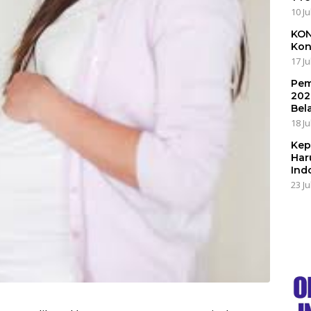
10 Ju
KON
Kon
17 Ju
Pem
202
Bel
18 Ju
Kep
Har
Ind
23 Ju