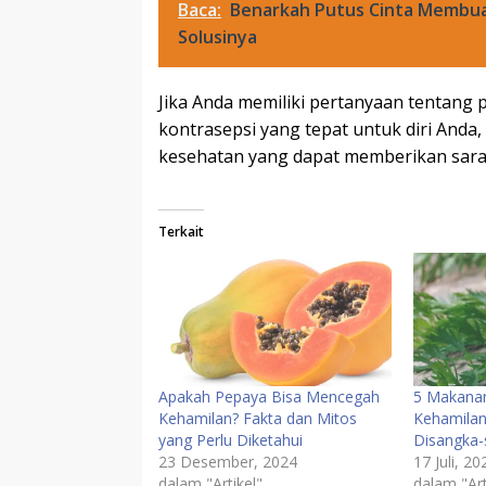
Baca:
Benarkah Putus Cinta Membuat 
Solusinya
Jika Anda memiliki pertanyaan tentang
kontrasepsi yang tepat untuk diri Anda,
kesehatan yang dapat memberikan sara
Terkait
Apakah Pepaya Bisa Mencegah
5 Makanan
Kehamilan? Fakta dan Mitos
Kehamilan
yang Perlu Diketahui
Disangka-
23 Desember, 2024
17 Juli, 20
dalam "Artikel"
dalam "Art