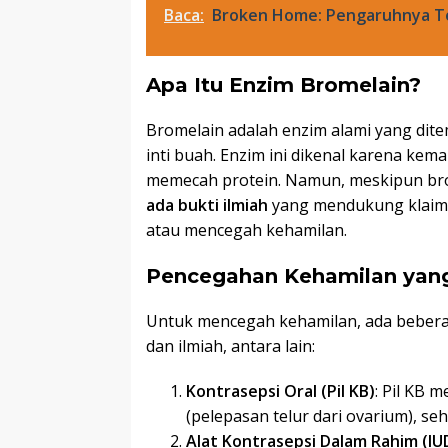
Baca:
Broken Home: Pengaruhnya T
Apa Itu Enzim Bromelain?
Bromelain adalah enzim alami yang dit
inti buah. Enzim ini dikenal karena 
memecah protein. Namun, meskipun bro
ada bukti ilmiah
yang mendukung klaim
atau mencegah kehamilan.
Pencegahan Kehamilan yang
Untuk mencegah kehamilan, ada beberap
dan ilmiah, antara lain:
Kontrasepsi Oral (Pil KB)
: Pil KB
(pelepasan telur dari ovarium), s
Alat Kontrasepsi Dalam Rahim (IU