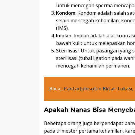
untuk mencegah sperma mencapai
Kondom
: Kondom adalah salah sat
selain mencegah kehamilan, kondom
(IMS).
Implan
: Implan adalah alat kontra
bawah kulit untuk melepaskan ho
Sterilisasi
: Untuk pasangan yang su
sterilisasi (tubal ligation pada wa
mencegah kehamilan permanen.
Baca:
Pantai Jolosutro Blitar: Lokasi
Apakah Nanas Bisa Menyeb
Beberapa orang juga berpendapat bah
pada trimester pertama kehamilan, kar