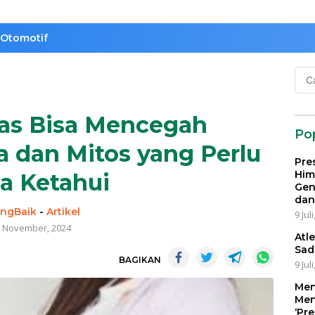
Otomotif
Cari
untu
as Bisa Mencegah
Po
 dan Mitos yang Perlu
Pre
Him
a Ketahui
Gen
dan
ngBaik
-
Artikel
9 Jul
 November, 2024
Atl
Sad
BAGIKAN
9 Jul
Men
Men
‘Pr