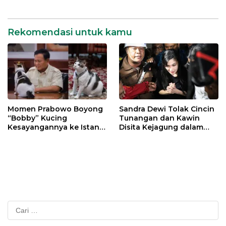
Rekomendasi untuk kamu
Momen Prabowo Boyong
Sandra Dewi Tolak Cincin
“Bobby” Kucing
Tunangan dan Kawin
Kesayangannya ke Istana
Disita Kejagung dalam
Negara
Kasus Harvey Moeis
Cari
untuk: