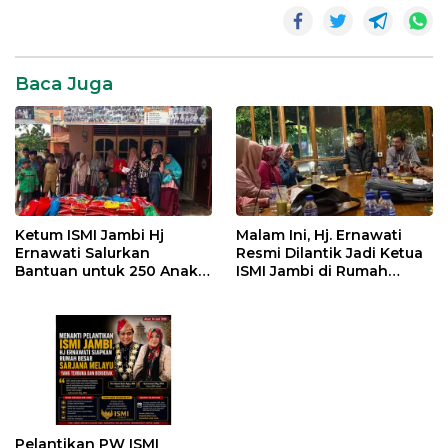
Al
Haris
BRIN
Baca Juga
Gubernur
Jambi
Jambi
Ketum ISMI Jambi Hj
Malam Ini, Hj. Ernawati
Ernawati Salurkan
Resmi Dilantik Jadi Ketua
Bantuan untuk 250 Anak
ISMI Jambi di Rumah
Yatim di 9 Panti Asuhan
Dinas Gubernur
Pelantikan PW ISMI