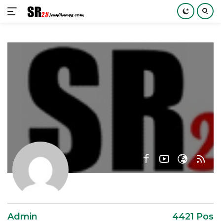
Langsung
ke
konten
Admin
4421 Pos