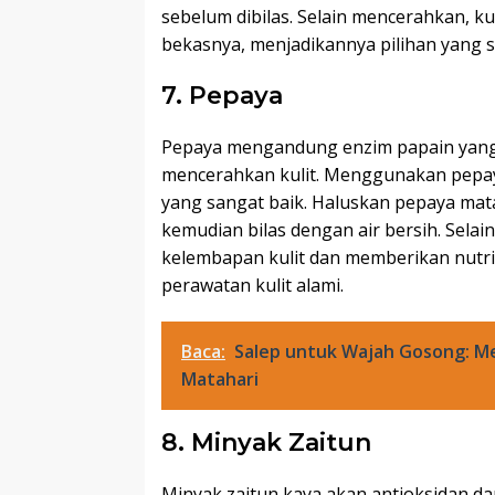
sebelum dibilas. Selain mencerahkan, ku
bekasnya, menjadikannya pilihan yang s
7. Pepaya
Pepaya mengandung enzim papain yang e
mencerahkan kulit. Menggunakan pepay
yang sangat baik. Haluskan pepaya mat
kemudian bilas dengan air bersih. Sel
kelembapan kulit dan memberikan nutris
perawatan kulit alami.
Baca:
Salep untuk Wajah Gosong: Me
Matahari
8. Minyak Zaitun
Minyak zaitun kaya akan antioksidan da