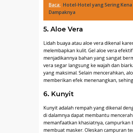
Baca:
Hotel-Hotel yang Sering Kena R
Dampaknya
5. Aloe Vera
Lidah buaya atau aloe vera dikenal k
melembapkan kulit. Gel aloe vera efekt
menjadikannya bahan yang sangat berma
vera segar langsung ke wajah dan biark
yang maksimal. Selain mencerahkan, alo
memberikan efek menenangkan, sehingga
6. Kunyit
Kunyit adalah rempah yang dikenal deng
di dalamnya dapat membantu mencerahka
memanfaatkan khasiatnya, campurkan 
membuat masker. Oleskan campuran ter