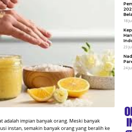
Pem
202
Bel
18 Ju
Kep
Har
Ind
23 Ju
Nad
Par
24 Ju
at adalah impian banyak orang. Meski banyak
si instan, semakin banyak orang yang beralih ke