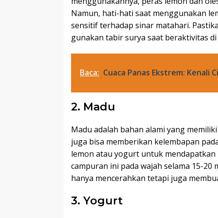
menggunakannya, peras lemon dan olesk
Namun, hati-hati saat menggunakan le
sensitif terhadap sinar matahari. Past
gunakan tabir surya saat beraktivitas di 
Baca:
Cuaca Panas Ekstrem: Kenali C
2. Madu
Madu adalah bahan alami yang memiliki si
juga bisa memberikan kelembapan pada
lemon atau yogurt untuk mendapatkan m
campuran ini pada wajah selama 15-20 m
hanya mencerahkan tetapi juga membuat 
3. Yogurt