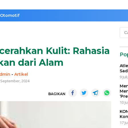
Otomotif
Cari
untu
erahkan Kulit: Rahasia
Po
kan dari Alam
Atl
Sad
dmin
-
Artikel
9 Jul
 September, 2024
Men
Men
BAGIKAN
‘Pr
10 Ju
KON
Kon
17 Ju