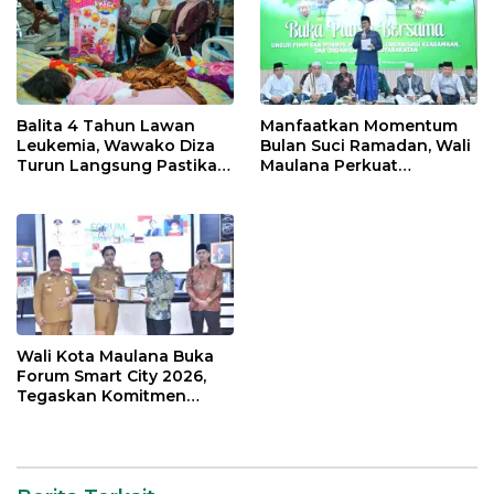
Balita 4 Tahun Lawan
Manfaatkan Momentum
Leukemia, Wawako Diza
Bulan Suci Ramadan, Wali
Turun Langsung Pastikan
Maulana Perkuat
Bantuan Pemkot
Silahturahmi Bersama
Organisasi Masyarakat
Wali Kota Maulana Buka
Forum Smart City 2026,
Tegaskan Komitmen
Percepatan Transformasi
Digital di Kota Jambi