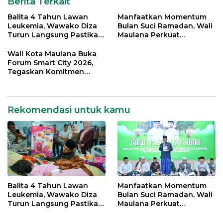
Berita Terkait
Balita 4 Tahun Lawan
Manfaatkan Momentum
Leukemia, Wawako Diza
Bulan Suci Ramadan, Wali
Turun Langsung Pastikan
Maulana Perkuat
Bantuan Pemkot
Silahturahmi Bersama
Organisasi Masyarakat
Wali Kota Maulana Buka
Forum Smart City 2026,
Tegaskan Komitmen
Percepatan Transformasi
Digital di Kota Jambi
Rekomendasi untuk kamu
Balita 4 Tahun Lawan
Manfaatkan Momentum
Leukemia, Wawako Diza
Bulan Suci Ramadan, Wali
Turun Langsung Pastikan
Maulana Perkuat
Bantuan Pemkot
Silahturahmi Bersama
Organisasi Masyarakat