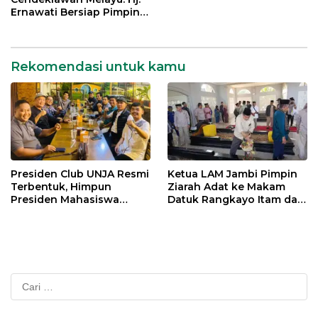
Ernawati Bersiap Pimpin
ISMI Jambi
Rekomendasi untuk kamu
Presiden Club UNJA Resmi
Ketua LAM Jambi Pimpin
Terbentuk, Himpun
Ziarah Adat ke Makam
Presiden Mahasiswa
Datuk Rangkayo Itam dan
Lintas Generasi untuk
Datuk Paduko Berhalo
Mengabdi bagi Almamater
dan Bangsa
Cari
untuk: