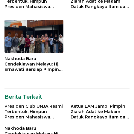
Terbentuk, Himpun
Ziarah Adat ke Makam
Presiden Mahasiswa
Datuk Rangkayo Itam dan
Lintas Generasi untuk
Datuk Paduko Berhalo
Mengabdi bagi Almamater
dan Bangsa
Nakhoda Baru
Cendekiawan Melayu: Hj.
Ernawati Bersiap Pimpin
ISMI Jambi
Berita Terkait
Presiden Club UNJA Resmi
Ketua LAM Jambi Pimpin
Terbentuk, Himpun
Ziarah Adat ke Makam
Presiden Mahasiswa
Datuk Rangkayo Itam dan
Lintas Generasi untuk
Datuk Paduko Berhalo
Mengabdi bagi Almamater
Nakhoda Baru
dan Bangsa
Cendekiawan Melayu: Hj.