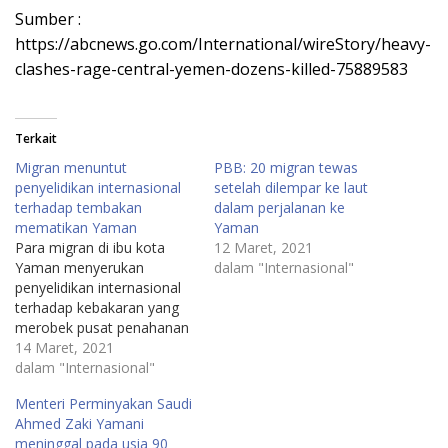
Sumber :
https://abcnews.go.com/International/wireStory/heavy-
clashes-rage-central-yemen-dozens-killed-75889583
Terkait
Migran menuntut
PBB: 20 ​​migran tewas
penyelidikan internasional
setelah dilempar ke laut
terhadap tembakan
dalam perjalanan ke
mematikan Yaman
Yaman
Para migran di ibu kota
12 Maret, 2021
Yaman menyerukan
dalam "Internasional"
penyelidikan internasional
terhadap kebakaran yang
merobek pusat penahanan
pekan lalu, menewaskan
14 Maret, 2021
sedikitnya 44 orang -
dalam "Internasional"
kebanyakan migran
Menteri Perminyakan Saudi
Ethiopia.Oleh SAMY
Ahmed Zaki Yamani
MAGDY Associated
meninggal pada usia 90
Press13 Maret 2021, 20:47•