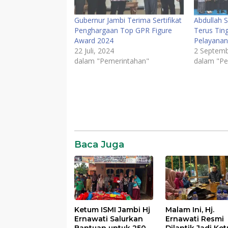
Gubernur Jambi Terima Sertifikat
Abdullah 
Penghargaan Top GPR Figure
Terus Ting
Award 2024
Pelayana
22 Juli, 2024
2 Septemb
dalam "Pemerintahan"
dalam "Pe
Digital
Komunikasi
Publik
Komentar
Pemprov
jambi
Baca Juga
Provinsi
Jambi
TOP
GPR
Award
2025
Ketum ISMI Jambi Hj
Malam Ini, Hj.
Ernawati Salurkan
Ernawati Resmi
Bantuan untuk 250
Dilantik Jadi Ke