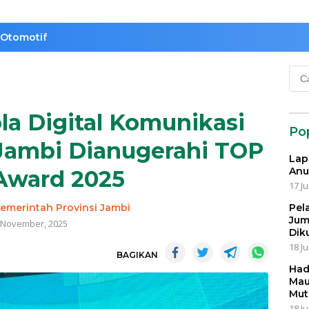
Otomotif
Cari
untu
ola Digital Komunikasi
Po
Jambi Dianugerahi TOP
Lap
Anu
Award 2025
17 Ju
emerintah Provinsi Jambi
Pel
Jum
 November, 2025
Dik
18 Ju
BAGIKAN
Had
Mau
Mut
18 Ju