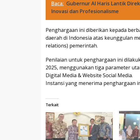
Baca:
Gubernur Al Haris Lantik Dire
Inovasi dan Profesionalisme
Penghargaan ini diberikan kepada berb
daerah di Indonesia atas keunggulan m
relations) pemerintah.
Penilaian untuk penghargaan ini dilakuka
2025, menggunakan tiga parameter utam
Digital Media & Website Social Media.
Instansi yang menerima penghargaan ini di
Terkait