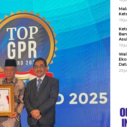
Mal
Ket
19 Ju
Ket
Ban
Asu
19 Ju
Wal
Eko
Dat
20 Ju