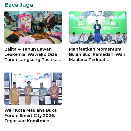
Baca Juga
Balita 4 Tahun Lawan
Manfaatkan Momentum
Leukemia, Wawako Diza
Bulan Suci Ramadan, Wali
Turun Langsung Pastikan
Maulana Perkuat
Bantuan Pemkot
Silahturahmi Bersama
Organisasi Masyarakat
Wali Kota Maulana Buka
Forum Smart City 2026,
Tegaskan Komitmen
Percepatan Transformasi