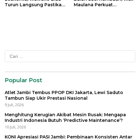
Turun Langsung Pastikan
Maulana Perkuat
Bantuan Pemkot
Silahturahmi Bersama
Organisasi Masyarakat
Cari
untuk:
Popular Post
Atlet Jambi Tembus PPOP DKI Jakarta, Lewi Saduto
Tambun Siap Ukir Prestasi Nasional
9 Juli, 2026
Menghitung Kerugian Akibat Mesin Rusak: Mengapa
Industri Indonesia Butuh ‘Predictive Maintenance’?
10 Juli, 2026
KONI Apresiasi PASI Jambi: Pembinaan Konsisten Antar