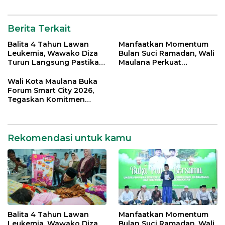
Digital di Kota Jambi
Berita Terkait
Balita 4 Tahun Lawan
Manfaatkan Momentum
Leukemia, Wawako Diza
Bulan Suci Ramadan, Wali
Turun Langsung Pastikan
Maulana Perkuat
Bantuan Pemkot
Silahturahmi Bersama
Organisasi Masyarakat
Wali Kota Maulana Buka
Forum Smart City 2026,
Tegaskan Komitmen
Percepatan Transformasi
Digital di Kota Jambi
Rekomendasi untuk kamu
Balita 4 Tahun Lawan
Manfaatkan Momentum
Leukemia, Wawako Diza
Bulan Suci Ramadan, Wali