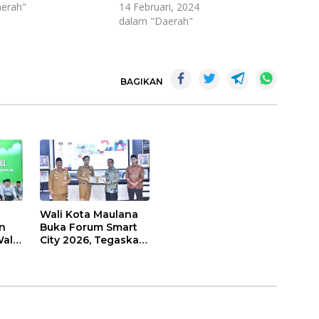
erah"
14 Februari, 2024
dalam "Daerah"
BAGIKAN
Wali Kota Maulana
n
Buka Forum Smart
ali
City 2026, Tegaskan
t
Komitmen
Percepatan
sasi
Transformasi Digital
di Kota Jambi