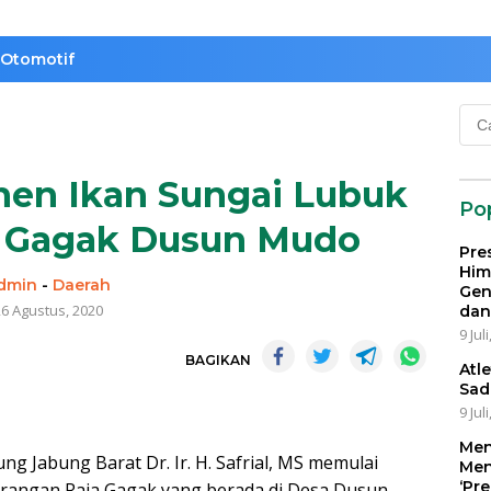
Otomotif
Cari
untu
anen Ikan Sungai Lubuk
Po
a Gagak Dusun Mudo
Pre
Him
dmin
-
Daerah
Gen
6 Agustus, 2020
dan
9 Jul
BAGIKAN
Atl
Sad
9 Jul
Men
 Jabung Barat Dr. Ir. H. Safrial, MS memulai
Men
‘Pr
arangan Raja Gagak yang berada di Desa Dusun