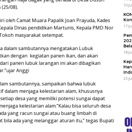
10 Ju
(25/08).
KON
diri oleh Camat Muara Papalik Joan Prayuda, Kades
Kon
17 Ju
Kepala Dinas pendidikan Martunis, Kepala PMD Nor
 Tokoh masyarakat setempat.
Pem
202
Bel
ra dalam sambutannya mengatakan Lubuk
18 Ju
utkan dengan kegiatan panen ikan, dan akan
Kep
 dari panen lubuk larangan ini akan dibagikan
Har
r.”ujar Anggi
Ind
23 Ju
dalam sambutannya, sampaikan bahwa lubuk
if dalam menjaga kelestarian alam, khususnya
 setiap desa yang memiliki potensi sungai dapat
menjaga kelestarian alam.”Kalau bisa seluruh desa
 ada yang racun sungai atau buang limbah di
t bila ada yang melanggar aturan itu,” tegas Bupati