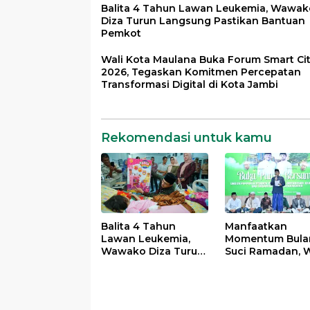
Balita 4 Tahun Lawan Leukemia, Wawak
Diza Turun Langsung Pastikan Bantuan
Pemkot
Wali Kota Maulana Buka Forum Smart Ci
2026, Tegaskan Komitmen Percepatan
Transformasi Digital di Kota Jambi
Rekomendasi untuk kamu
Balita 4 Tahun
Manfaatkan
Lawan Leukemia,
Momentum Bula
Wawako Diza Turun
Suci Ramadan, W
Langsung Pastikan
Maulana Perkua
Bantuan Pemkot
Silahturahmi
Bersama Organi
Masyarakat