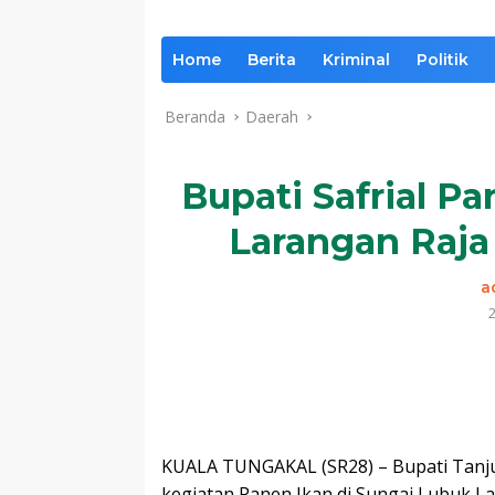
Home
Berita
Kriminal
Politik
Beranda
Daerah
Bupati Safrial P
Larangan Raj
a
2
Komentar
KUALA TUNGAKAL (SR28) – Bupati Tanjung
kegiatan Panen Ikan di Sungai Lubuk L