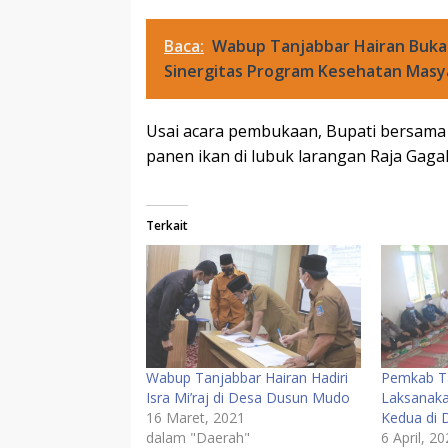
Baca:
Wabup Tanjabbar Hairan Buka
Sinergitas Program Kesehatan Masy
Usai acara pembukaan, Bupati bersama
panen ikan di lubuk larangan Raja Gagak 
Terkait
Wabup Tanjabbar Hairan Hadiri
Pemkab Ta
Isra Mi’raj di Desa Dusun Mudo
Laksanaka
16 Maret, 2021
Kedua di
dalam "Daerah"
6 April, 2