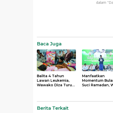
dalam "Da
Daerah
Komentar
Baca Juga
Balita 4 Tahun
Manfaatkan
Lawan Leukemia,
Momentum Bula
Wawako Diza Turun
Suci Ramadan, W
Langsung Pastikan
Maulana Perkua
Bantuan Pemkot
Silahturahmi
Bersama Organi
Masyarakat
Berita Terkait