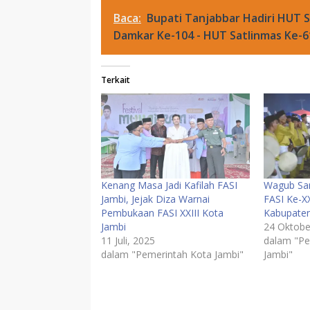
Baca:
Bupati Tanjabbar Hadiri HUT 
Damkar Ke-104 - HUT Satlinmas Ke-6
Terkait
Kenang Masa Jadi Kafilah FASI
Wagub San
Jambi, Jejak Diza Warnai
FASI Ke-X
Pembukaan FASI XXIII Kota
Kabupate
Jambi
24 Oktobe
11 Juli, 2025
dalam "Pe
dalam "Pemerintah Kota Jambi"
Jambi"