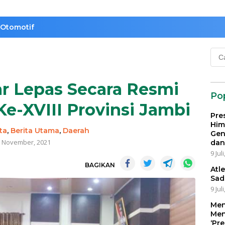
Otomotif
Cari
untu
r Lepas Secara Resmi
Po
Ke-XVIII Provinsi Jambi
Pre
Him
ta
,
Berita Utama
,
Daerah
Gen
 November, 2021
dan
9 Jul
BAGIKAN
Atl
Sad
9 Jul
Men
Men
‘Pr