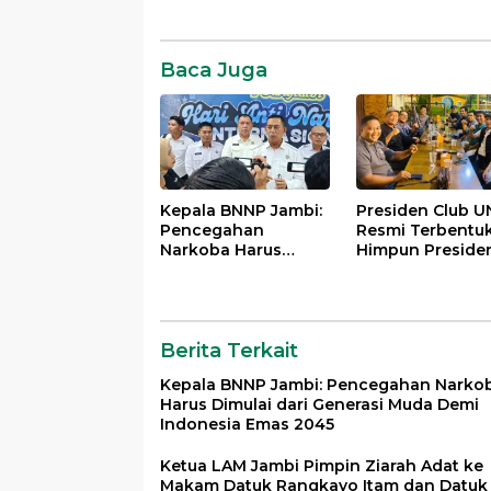
Baca Juga
Kepala BNNP Jambi:
Presiden Club U
Pencegahan
Resmi Terbentuk
Narkoba Harus
Himpun Preside
Dimulai dari
Mahasiswa Lint
Generasi Muda Demi
Generasi untuk
Indonesia Emas
Mengabdi bagi
2045
Almamater dan
Berita Terkait
Bangsa
Kepala BNNP Jambi: Pencegahan Narko
Harus Dimulai dari Generasi Muda Demi
Indonesia Emas 2045
Ketua LAM Jambi Pimpin Ziarah Adat ke
Makam Datuk Rangkayo Itam dan Datuk