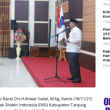
10 Ju
KON
Kon
17 Ju
Pem
202
Bel
18 Ju
Kep
Har
Ind
23 Ju
b Barat Drs.H.Anwar Sadat, M.Ag, Kamis (18/11/21)
Anak Shaleh Indonesia (FASI) Kabupaten Tanjung