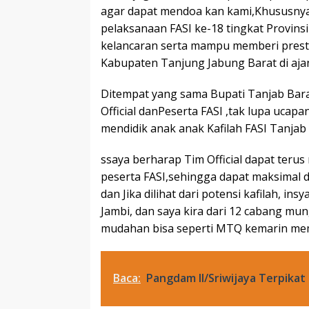
agar dapat mendoa kan kami,Khususnya 
pelaksanaan FASI ke-18 tingkat Provins
kelancaran serta mampu memberi pres
Kabupaten Tanjung Jabung Barat di ajan
Ditempat yang sama Bupati Tanjab Bara
Official danPeserta FASI ,tak lupa ucapa
mendidik anak anak Kafilah FASI Tanjab 
ssaya berharap Tim Official dapat te
peserta FASI,sehingga dapat maksimal d
dan Jika dilihat dari potensi kafilah, ins
Jambi, dan saya kira dari 12 cabang m
mudahan bisa seperti MTQ kemarin mem
Baca:
Pangdam II/Sriwijaya Terpikat