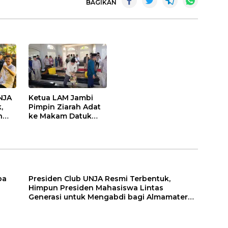
BAGIKAN
NJA
Ketua LAM Jambi
,
Pimpin Ziarah Adat
n
ke Makam Datuk
as
Rangkayo Itam dan
Datuk Paduko
Berhalo
ba
Presiden Club UNJA Resmi Terbentuk,
Himpun Presiden Mahasiswa Lintas
Generasi untuk Mengabdi bagi Almamater
dan Bangsa