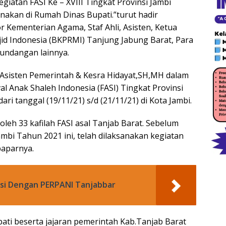
iatan FASI Ke – XVIII Tingkat Provinsi Jambi
nakan di Rumah Dinas Bupati.”turut hadir
r Kementerian Agama, Staf Ahli, Asisten, Ketua
d Indonesia (BKPRMI) Tanjung Jabung Barat, Para
n undangan lainnya.
t,Asisten Pemerintah & Kesra Hidayat,SH,MH dalam
l Anak Shaleh Indonesia (FASI) Tingkat Provinsi
ri tanggal (19/11/21) s/d (21/11/21) di Kota Jambi.
oleh 33 kafilah FASI asal Tanjab Barat. Sebelum
ambi Tahun 2021 ini, telah dilaksanakan kegiatan
paparnya.
si Dengan PERPANI Tanjabbar
ti beserta jajaran pemerintah Kab.Tanjab Barat