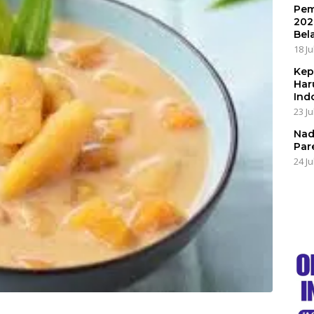
Pem
202
Bel
18 Ju
Kep
Har
Ind
23 Ju
Nad
Par
24 Ju