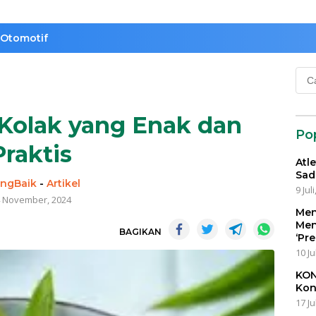
Otomotif
Cari
untu
Kolak yang Enak dan
Po
Praktis
Atl
Sad
ngBaik
-
Artikel
9 Jul
 November, 2024
Men
Men
BAGIKAN
‘Pr
10 Ju
KON
Kon
17 Ju