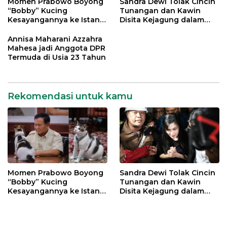
Momen Prabowo Boyong
Sandra Dewi Tolak Cincin
“Bobby” Kucing
Tunangan dan Kawin
Kesayangannya ke Istana
Disita Kejagung dalam
Negara
Kasus Harvey Moeis
Annisa Maharani Azzahra
Mahesa jadi Anggota DPR
Termuda di Usia 23 Tahun
Rekomendasi untuk kamu
Momen Prabowo Boyong
Sandra Dewi Tolak Cincin
“Bobby” Kucing
Tunangan dan Kawin
Kesayangannya ke Istana
Disita Kejagung dalam
Negara
Kasus Harvey Moeis