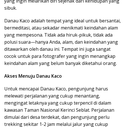
yang ingin melarikan diri sejenak dari kehidupan yang
sibuk.
Danau Kaco adalah tempat yang ideal untuk bersantai,
bermeditasi, atau sekadar menikmati keindahan alam
yang mempesona. Tidak ada hiruk-pikuk, tidak ada
polusi suara—hanya Anda, alam, dan keindahan yang
ditawarkan oleh danau ini. Tempat ini juga sangat
cocok untuk para fotografer yang ingin menangkap
keindahan alam yang belum banyak diketahui orang.
Akses Menuju Danau Kaco
Untuk mencapai Danau Kaco, pengunjung harus
melewati perjalanan yang cukup menantang,
mengingat letaknya yang cukup terpencil di dalam
kawasan Taman Nasional Kerinci Seblat. Perjalanan
dimulai dari desa terdekat, dan pengunjung perlu
trekking sekitar 1-2 jam melalui jalur yang cukup