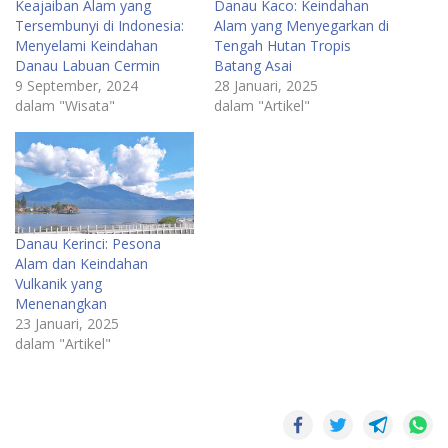
Keajaiban Alam yang
Danau Kaco: Keindahan
Tersembunyi di Indonesia:
Alam yang Menyegarkan di
Menyelami Keindahan
Tengah Hutan Tropis
Danau Labuan Cermin
Batang Asai
9 September, 2024
28 Januari, 2025
dalam "Wisata"
dalam "Artikel"
Danau Kerinci: Pesona
Alam dan Keindahan
Vulkanik yang
Menenangkan
23 Januari, 2025
dalam "Artikel"
Danau
Kaco