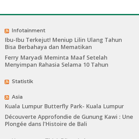
Infotainment
Ibu-Ibu Terkejut! Meniup Lilin Ulang Tahun
Bisa Berbahaya dan Mematikan
Ferry Maryadi Meminta Maaf Setelah
Menyimpan Rahasia Selama 10 Tahun
Statistik
Asia
Kuala Lumpur Butterfly Park- Kuala Lumpur
Découverte Approfondie de Gunung Kawi : Une
Plongée dans l’Histoire de Bali