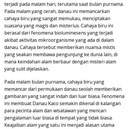
terjadi pada malam hari, terutama saat bulan purnama.
Pada malam yang cerah, danau ini memancarkan
cahaya biru yang sangat memukau, menciptakan
suasana yang magis dan misterius. Cahaya biru ini
berasal dari fenomena bioluminesens yang terjadi
akibat aktivitas mikroorganisme yang ada di dalam
danau. Cahaya tersebut memberikan nuansa mistis
yang seakan membawa pengunjung ke dunia lain, di
mana keindahan alam berbaur dengan misteri alam
yang sulit dijelaskan.
Pada malam bulan purnama, cahaya biru yang
memancar dari permukaan danau seolah memberikan
gambaran yang sangat indah dan luar biasa. Fenomena
ini membuat Danau Kaco semakin dikenal di kalangan
para pecinta alam dan wisatawan yang mencari
pengalaman luar biasa di tempat yang tidak biasa.
Keajaiban alam yang satu ini menjadi alasan utama