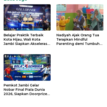
Belajar Praktik Terbaik
Nadiyah Ajak Orang Tua
Kota Hijau, Wali Kota
Terapkan Mindful
Jambi Siapkan Akselerasi
Parenting demi Tumbuh
Transformasi Pengelolaan
Kembang Anak
Sampah
Pemkot Jambi Gelar
Nobar Final Piala Dunia
2026, Siapkan Doorprize
hingga Voucher Belanja
Gratis