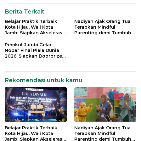
Berita Terkait
Belajar Praktik Terbaik
Nadiyah Ajak Orang Tua
Kota Hijau, Wali Kota
Terapkan Mindful
Jambi Siapkan Akselerasi
Parenting demi Tumbuh
Transformasi Pengelolaan
Kembang Anak
Sampah
Pemkot Jambi Gelar
Nobar Final Piala Dunia
2026, Siapkan Doorprize
hingga Voucher Belanja
Gratis
Rekomendasi untuk kamu
Belajar Praktik Terbaik
Nadiyah Ajak Orang Tua
Kota Hijau, Wali Kota
Terapkan Mindful
Jambi Siapkan Akselerasi
Parenting demi Tumbuh