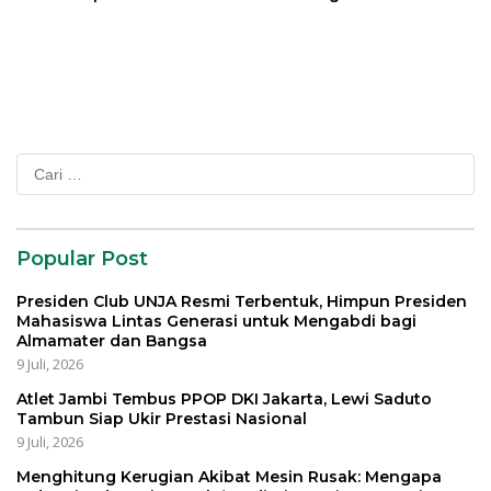
Transformasi Pengelolaan
Kembang Anak
Sampah
Cari
untuk:
Popular Post
Presiden Club UNJA Resmi Terbentuk, Himpun Presiden
Mahasiswa Lintas Generasi untuk Mengabdi bagi
Almamater dan Bangsa
9 Juli, 2026
Atlet Jambi Tembus PPOP DKI Jakarta, Lewi Saduto
Tambun Siap Ukir Prestasi Nasional
9 Juli, 2026
Menghitung Kerugian Akibat Mesin Rusak: Mengapa