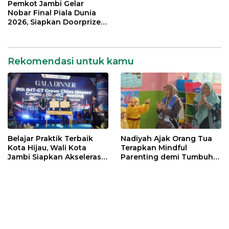
Sampah
Pemkot Jambi Gelar
Nobar Final Piala Dunia
2026, Siapkan Doorprize
hingga Voucher Belanja
Gratis
Rekomendasi untuk kamu
Belajar Praktik Terbaik
Nadiyah Ajak Orang Tua
Kota Hijau, Wali Kota
Terapkan Mindful
Jambi Siapkan Akselerasi
Parenting demi Tumbuh
Transformasi Pengelolaan
Kembang Anak
Sampah