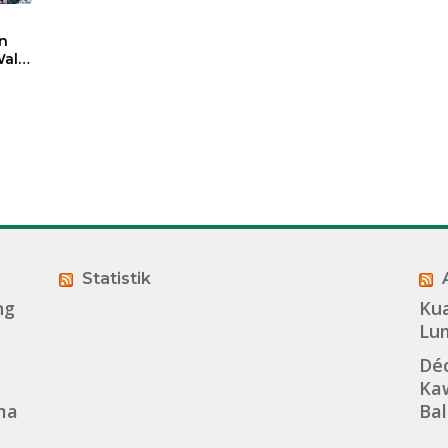
n
ali
t
sasi
Statistik
ng
Kua
Lu
Dé
Kaw
ma
Bal