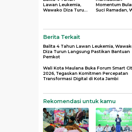
Lawan Leukemia,
Momentum Bula
Wawako Diza Turun
Suci Ramadan, W
Langsung Pastikan
Maulana Perkua
Bantuan Pemkot
Silahturahmi
Bersama Organi
Masyarakat
Berita Terkait
Balita 4 Tahun Lawan Leukemia, Wawak
Diza Turun Langsung Pastikan Bantuan
Pemkot
Wali Kota Maulana Buka Forum Smart Ci
2026, Tegaskan Komitmen Percepatan
Transformasi Digital di Kota Jambi
Rekomendasi untuk kamu