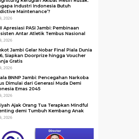
ghitung Kerugian Akibat Mesin Rusak:
gapa Industri Indonesia Butuh
edictive Maintenance’?
li, 2026
I Apresiasi PASI Jambi: Pembinaan
sisten Antar Atletik Tembus Nasional
li, 2026
kot Jambi Gelar Nobar Final Piala Dunia
6, Siapkan Doorprize hingga Voucher
anja Gratis
li, 2026
ala BNNP Jambi: Pencegahan Narkoba
us Dimulai dari Generasi Muda Demi
onesia Emas 2045
li, 2026
iyah Ajak Orang Tua Terapkan Mindful
enting demi Tumbuh Kembang Anak
li, 2026