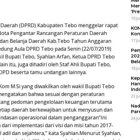
Men
Men
‘Pr
10 Ju
 Daerah (DPRD) Kabupaten Tebo menggelar rapat
KON
Nota Pengantar Rancangan Peraturan Daerah
Kon
 dan Belanja Daerah Kab.Tebo Tahun Anggaran
17 Ju
Gedung Aula DPRD Tebo pada Senin (22/07/2019)
Pem
akil Bupati Tebo, Syahlan Arfan, Ketua DPRD Tebo
202
Bel
in itu, juga dihadiri oleh Staf Ahli Bupati Tebo,
18 Ju
OPD beserta tamu undangan lainnya.
Kep
Har
Kom M.Si yang diwakilkan oleh wakil Bupati Tebo
Ind
mengatakan bahwa sesuai dengan peraturan
23 Ju
tang pedoman pengelolaan keuangan terutama
Nad
etiap daerah berkewajiban untuk menyusun dan
Par
dasan operasional dalam penganggaran”Ini
24 Ju
ri implementasi dari visi dan misi tahun 2017-
 adil dan sejahtera,” kata Syahlan.Menurut Syahlan,