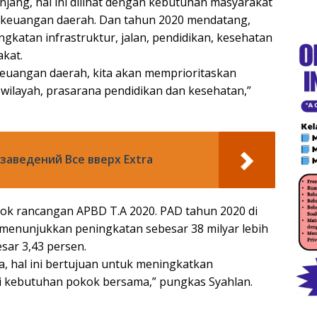
jang, hal ini dilihat dengan kebutuhan masyarakat
keuangan daerah. Dan tahun 2020 mendatang,
gkatan infrastruktur, jalan, pendidikan, kesehatan
kat.
euangan daerah, kita akan memprioritaskan
ilayah, prasarana pendidikan dan kesehatan,”
заведений Все вверх Extra
k rancangan APBD T.A 2020. PAD tahun 2020 di
a menunjukkan peningkatan sebesar 38 milyar lebih
sar 3,43 persen.
, hal ini bertujuan untuk meningkatkan
i kebutuhan pokok bersama,” pungkas Syahlan.