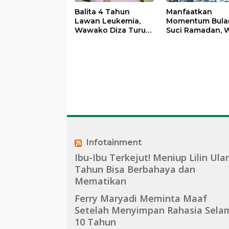
Balita 4 Tahun
Manfaatkan
Lawan Leukemia,
Momentum Bula
Wawako Diza Turun
Suci Ramadan, W
Langsung Pastikan
Maulana Perkua
Bantuan Pemkot
Silahturahmi
Bersama Organi
Masyarakat
Infotainment
Ibu-Ibu Terkejut! Meniup Lilin Ula
Tahun Bisa Berbahaya dan
Mematikan
Ferry Maryadi Meminta Maaf
Setelah Menyimpan Rahasia Sela
10 Tahun