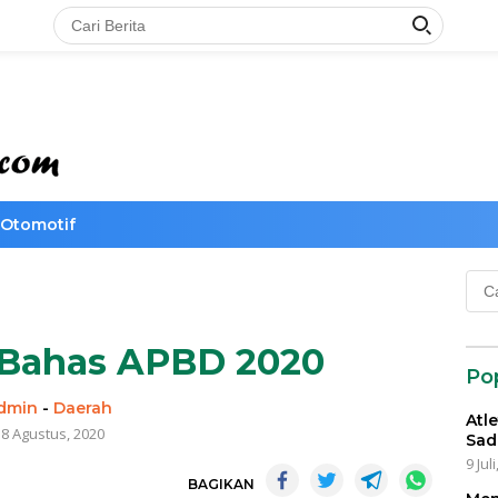
Otomotif
Cari
untu
Bahas APBD 2020
Po
dmin
-
Daerah
Atl
8 Agustus, 2020
Sad
9 Jul
BAGIKAN