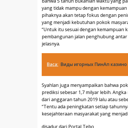
bahwa 5 tahun bukanlah waktu yang pan
yang tidak mampu dengan kemampuan 
pihaknya akan tetap fokus dengan penin
yang menjadi kebutuhan pokok masyara
“Untuk itu sesuai dengan kemampuan k
pembangunan jalan penghubung antar w
jelasnya.
Baca:
Виды игорных ПинАп казино 
Syahlan juga menyampaikan bahwa poko
prediksi sebesar 1,7 milyar lebih. Angk
dari anggaran tahun 2019 lalu atau sebe
“Tentu ada peningkatan setiap tahunnya
kesejahteraan masyarakat yang menjad
disadur dari Portal Tebo