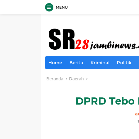
MENU
Langsung
ke
konten
Home
Berita
Kriminal
Politik
Beranda
Daerah
DPRD Tebo 
a
1