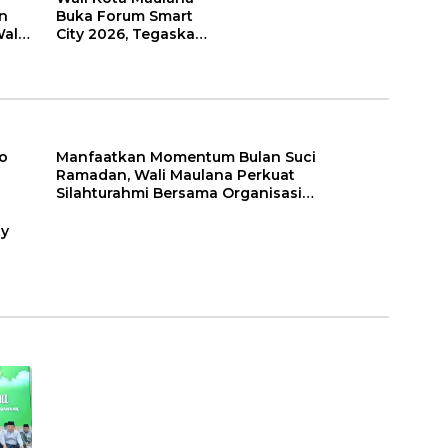
n
Buka Forum Smart
ali
City 2026, Tegaskan
t
Komitmen
Percepatan
sasi
Transformasi Digital
di Kota Jambi
o
Manfaatkan Momentum Bulan Suci
Ramadan, Wali Maulana Perkuat
Silahturahmi Bersama Organisasi
Masyarakat
ty