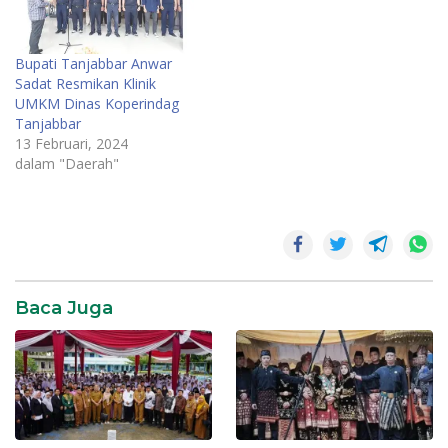
Bupati Tanjabbar Anwar
Sadat Resmikan Klinik
UMKM Dinas Koperindag
Tanjabbar
13 Februari, 2024
dalam "Daerah"
Jambi
Jambi
Maju
Baca Juga
Jambi
Terkini
Pemprov
jambi