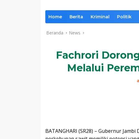
Home
Berita
Kriminal
Politik
Beranda
News
Fachrori Doron
Melalui Perem
Komentar
BATANGHARI (SR28) – Gubernur Jambi 
perkebunan sawit memiliki potensi yang