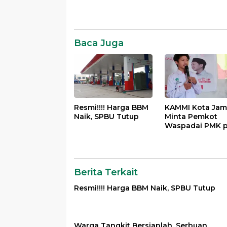
News
Komentar
Baca Juga
Resmi!!!! Harga BBM
KAMMI Kota Jam
Naik, SPBU Tutup
Minta Pemkot
Waspadai PMK 
Hewan Qurban
Menjelang Idul 
Berita Terkait
Resmi!!!! Harga BBM Naik, SPBU Tutup
Warga Tangkit Bersiaplah, Serbuan