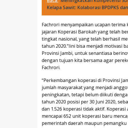
Baca:
Meningkatkan Kompetensi SDM
Kelapa Sawit: Kolaborasi BPDPKS d
Fachrori menyampaikan ucapan terima k
jajaran Koperasi Barokah yang telah b
tingkat nasional, yang telah berhasil me
tahun 2020.”Iini bisa menjadi motivasi 
Provinsi Jambi, untuk senantiasa berin
dengan tujuan kita bersama agar perek
Fachrori.
“Perkembangan koperasi di Provinsi Jam
jumlah masyarakat yang menjadi anggot
peningkatan, tetapi belum diikuti dengan
tahun 2020 posisi per 30 Juni 2020, seban
dan 1.526 koperasi tidak aktif. Koperas
mencapai 652 unit koperasi baru mencap
pemerintah daerah maupun pemangku ke