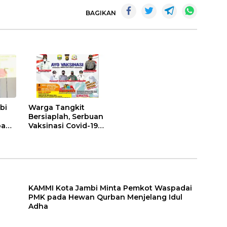
BAGIKAN
bi
Warga Tangkit
Bersiaplah, Serbuan
pada
Vaksinasi Covid-19
Kembali Digelar, Ada
Adha
Doorprize Menarik
KAMMI Kota Jambi Minta Pemkot Waspadai
PMK pada Hewan Qurban Menjelang Idul
Adha