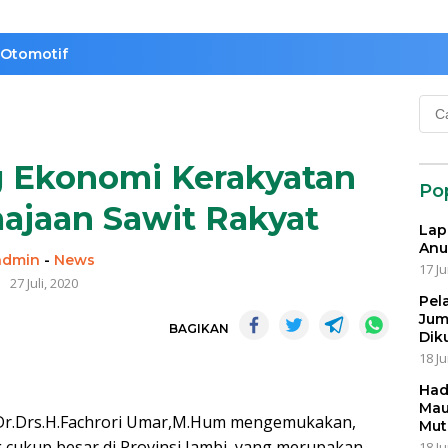
Otomotif
Cari
untu
g Ekonomi Kerakyatan
Po
ajaan Sawit Rakyat
Lap
Anu
admin
-
News
17 Ju
27 Juli, 2020
Pel
Jum
BAGIKAN
Dik
18 Ju
Had
Mau
Dr.Drs.H.Fachrori Umar,M.Hum mengemukakan,
Mut
 cukup besar di Provinsi Jambi, yang merupakan
18 Ju