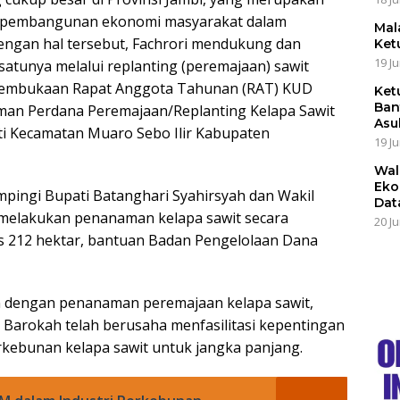
agi pembangunan ekonomi masyarakat dalam
Mal
engan hal tersebut, Fachrori mendukung dan
Ket
19 Ju
atunya melalui replanting (peremajaan) sawit
 Pembukaan Rapat Anggota Tahunan (RAT) KUD
Ket
Ban
an Perdana Peremajaan/Replanting Kelapa Sawit
Asu
 Kecamatan Muaro Sebo Ilir Kabupaten
19 Ju
Wal
Eko
pingi Bupati Batanghari Syahirsyah dan Wakil
Dat
melakukan penanaman kelapa sawit secara
20 Ju
as 212 hektar, bantuan Badan Pengelolaan Dana
 dengan penanaman peremajaan kelapa sawit,
Barokah telah berusaha menfasilitasi kepentingan
kebunan kelapa sawit untuk jangka panjang.