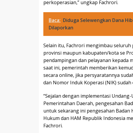
perkoperasian,” ungkap Fachrori.
Baca:
Diduga Selewengkan Dana Hiba
Dilaporkan
Selain itu, Fachrori mengimbau selur
provinsi maupun kabupaten/kota se Pr
pendampingan dan pelayanan kepada ma
saat ini, pemerintah memberikan kemud
secara online, jika persyaratannya sud
dan Nomor Induk Koperasi (NIK) sudah di
“Sejalan dengan implementasi Undang
Pemerintahan Daerah, pengesahan Bada
untuk sekarang ini pengesahan Badan 
Hukum dan HAM Republik Indonesia mela
Fachrori.