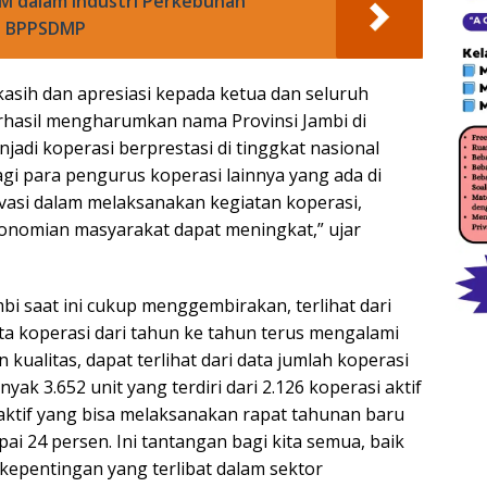
 dalam Industri Perkebunan
an BPPSDMP
asih dan apresiasi kepada ketua dan seluruh
erhasil mengharumkan nama Provinsi Jambi di
njadi koperasi berprestasi di tinggkat nasional
bagi para pengurus koperasi lainnya yang ada di
ovasi dalam melaksanakan kegiatan koperasi,
onomian masyarakat dapat meningkat,” ujar
bi saat ini cukup menggembirakan, terlihat dari
a koperasi dari tahun ke tahun terus mengalami
 kualitas, dapat terlihat dari data jumlah koperasi
yak 3.652 unit yang terdiri dari 2.126 koperasi aktif
i aktif yang bisa melaksanakan rapat tahunan baru
ai 24 persen. Ini tantangan bagi kita semua, baik
pentingan yang terlibat dalam sektor