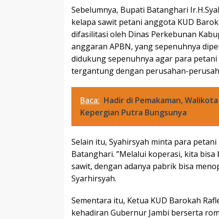
Sebelumnya, Bupati Batanghari Ir.H.S
kelapa sawit petani anggota KUD Barok
difasilitasi oleh Dinas Perkebunan Ka
anggaran APBN, yang sepenuhnya diper
didukung sepenuhnya agar para petani 
tergantung dengan perusahan-perusah
Baca:
Hadir di Pemakaman, Walikota 
Kepergian Putra Bungsunya
Selain itu, Syahirsyah minta para petan
Batanghari. ”Melalui koperasi, kita bis
sawit, dengan adanya pabrik bisa men
Syarhirsyah.
Sementara itu, Ketua KUD Barokah Rafl
kehadiran Gubernur Jambi berserta r