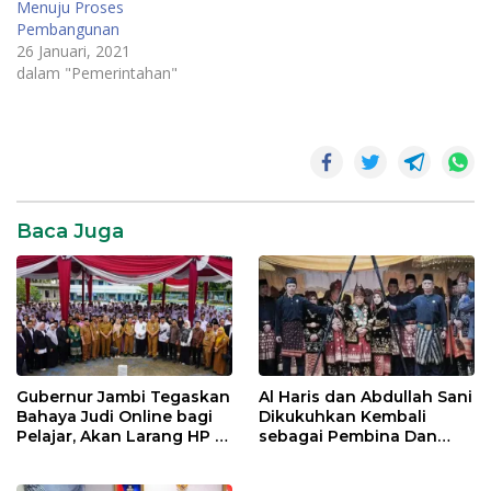
Menuju Proses
Pembangunan
26 Januari, 2021
dalam "Pemerintahan"
Fahcrori
Umar
Pamit
Gubernur
Jambi
Baca Juga
Gubernur Jambi Tegaskan
Al Haris dan Abdullah Sani
Bahaya Judi Online bagi
Dikukuhkan Kembali
Pelajar, Akan Larang HP di
sebagai Pembina Dan
Sekolah
Pemangku Adat LAM
Provinsi Jambi