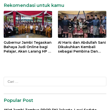
Rekomendasi untuk kamu
Gubernur Jambi Tegaskan
Al Haris dan Abdullah Sani
Bahaya Judi Online bagi
Dikukuhkan Kembali
Pelajar, Akan Larang HP di
sebagai Pembina Dan
Sekolah
Pemangku Adat LAM
Provinsi Jambi
Cari
untuk:
Popular Post
Atlet Jambi Tembus PPOP DKI Jakarta, Lewi Saduto