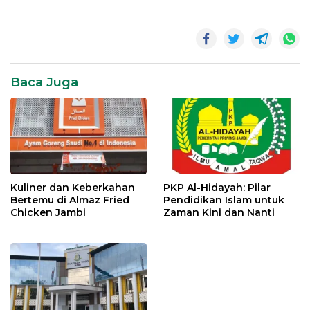
Batik
Jambi
Family
Jaya
Jambi
Baca Juga
Kuliner dan Keberkahan
PKP Al-Hidayah: Pilar
Bertemu di Almaz Fried
Pendidikan Islam untuk
Chicken Jambi
Zaman Kini dan Nanti