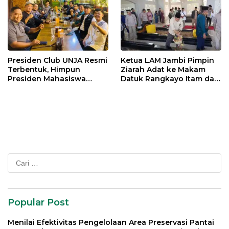
Presiden Club UNJA Resmi
Ketua LAM Jambi Pimpin
Terbentuk, Himpun
Ziarah Adat ke Makam
Presiden Mahasiswa
Datuk Rangkayo Itam dan
Lintas Generasi untuk
Datuk Paduko Berhalo
Mengabdi bagi Almamater
dan Bangsa
Cari
untuk:
Popular Post
Menilai Efektivitas Pengelolaan Area Preservasi Pantai