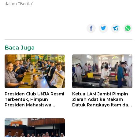
dalam "Berita"
Baca Juga
Presiden Club UNJA Resmi
Ketua LAM Jambi Pimpin
Terbentuk, Himpun
Ziarah Adat ke Makam
Presiden Mahasiswa
Datuk Rangkayo Itam dan
Lintas Generasi untuk
Datuk Paduko Berhalo
Mengabdi bagi Almamater
dan Bangsa