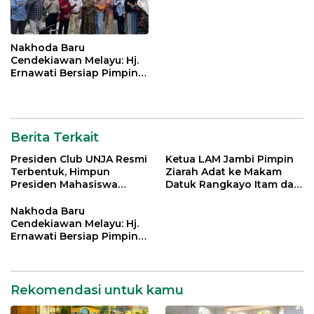
Nakhoda Baru
Cendekiawan Melayu: Hj.
Ernawati Bersiap Pimpin
ISMI Jambi
Berita Terkait
Presiden Club UNJA Resmi
Ketua LAM Jambi Pimpin
Terbentuk, Himpun
Ziarah Adat ke Makam
Presiden Mahasiswa
Datuk Rangkayo Itam dan
Lintas Generasi untuk
Datuk Paduko Berhalo
Mengabdi bagi Almamater
Nakhoda Baru
dan Bangsa
Cendekiawan Melayu: Hj.
Ernawati Bersiap Pimpin
ISMI Jambi
Rekomendasi untuk kamu