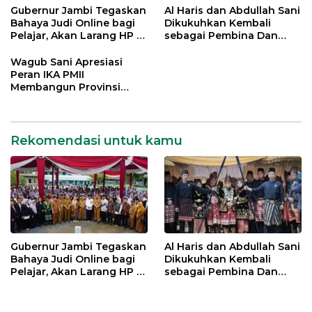
Gubernur Jambi Tegaskan
Al Haris dan Abdullah Sani
Bahaya Judi Online bagi
Dikukuhkan Kembali
Pelajar, Akan Larang HP di
sebagai Pembina Dan
Sekolah
Pemangku Adat LAM
Provinsi Jambi
Wagub Sani Apresiasi
Peran IKA PMII
Membangun Provinsi
Jambi
Rekomendasi untuk kamu
Gubernur Jambi Tegaskan
Al Haris dan Abdullah Sani
Bahaya Judi Online bagi
Dikukuhkan Kembali
Pelajar, Akan Larang HP di
sebagai Pembina Dan
Sekolah
Pemangku Adat LAM
Provinsi Jambi