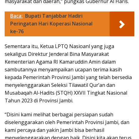
masyarakat dan daerah,” pungkas Gubernur Al Haris.
Baca:
Bupati Tanjabbar Hadiri
Peringatan Hari Koperasi Nasional
ke-76
Sementara itu, Ketua LPTQ Nasioanl yang juga
sekaligus Direktur Jenderal Bina Masyarakat
Kementerian Agama RI Kamaruddin Amin dalam
sambutannya menyampaikan ucapan terima kasih
kepada Pemerintah Provinsi Jambi yang telah bersedia
menyelenggarakan Seleksi Tilawatil Qur’an dan
Musabaqah Al-Hadits (STQH) XXVII Tingkat Nasional
Tahun 2023 di Provinsi Jambi.
“Disini kami melihat berbagai persiapan sudah
diselenggarakan oleh Pemerintah Provinsi Jambi, dan
kami percaya dan yakin Jambi bisa berhasil
menyelenggarakan dengan baik. Disini kita akan terus