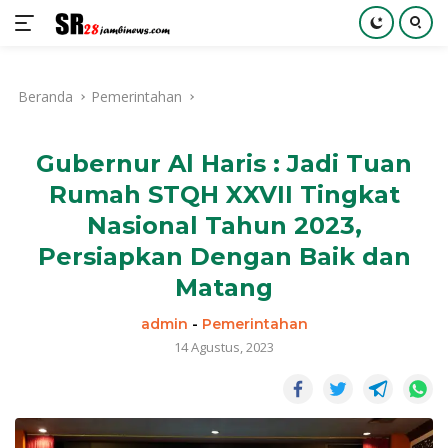
Langsung
ke
Beranda
Pemerintahan
konten
Gubernur Al Haris : Jadi Tuan
Rumah STQH XXVII Tingkat
Nasional Tahun 2023,
Persiapkan Dengan Baik dan
Matang
admin
-
Pemerintahan
14 Agustus, 2023