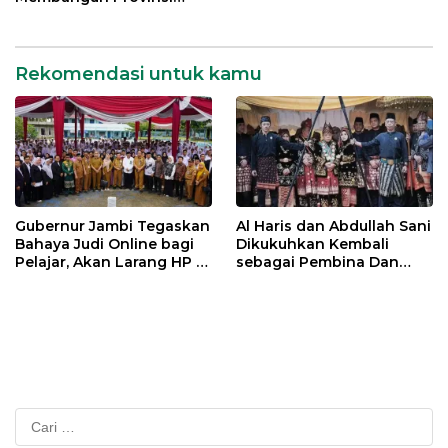
Jambi
Rekomendasi untuk kamu
Gubernur Jambi Tegaskan
Al Haris dan Abdullah Sani
Bahaya Judi Online bagi
Dikukuhkan Kembali
Pelajar, Akan Larang HP di
sebagai Pembina Dan
Sekolah
Pemangku Adat LAM
Provinsi Jambi
Cari
untuk: