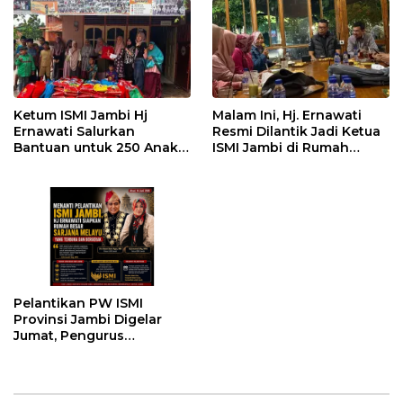
Gubernur
Jambi
Ketum ISMI Jambi Hj
Malam Ini, Hj. Ernawati
Ernawati Salurkan
Resmi Dilantik Jadi Ketua
Bantuan untuk 250 Anak
ISMI Jambi di Rumah
Yatim di 9 Panti Asuhan
Dinas Gubernur
Pelantikan PW ISMI
Provinsi Jambi Digelar
Jumat, Pengurus
Kabupaten/Kota Turut
Dikukuhkan