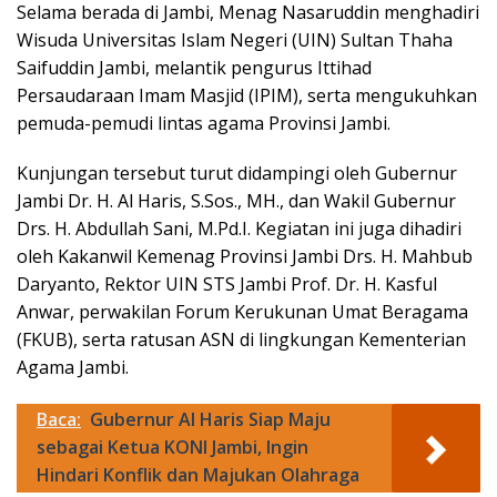
Selama berada di Jambi, Menag Nasaruddin menghadiri
Wisuda Universitas Islam Negeri (UIN) Sultan Thaha
Saifuddin Jambi, melantik pengurus Ittihad
Persaudaraan Imam Masjid (IPIM), serta mengukuhkan
pemuda-pemudi lintas agama Provinsi Jambi.
Kunjungan tersebut turut didampingi oleh Gubernur
Jambi Dr. H. Al Haris, S.Sos., MH., dan Wakil Gubernur
Drs. H. Abdullah Sani, M.Pd.I. Kegiatan ini juga dihadiri
oleh Kakanwil Kemenag Provinsi Jambi Drs. H. Mahbub
Daryanto, Rektor UIN STS Jambi Prof. Dr. H. Kasful
Anwar, perwakilan Forum Kerukunan Umat Beragama
(FKUB), serta ratusan ASN di lingkungan Kementerian
Agama Jambi.
Baca:
Gubernur Al Haris Siap Maju
sebagai Ketua KONI Jambi, Ingin
Hindari Konflik dan Majukan Olahraga