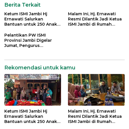
Berita Terkait
Ketum ISMI Jambi Hj
Malam Ini, Hj. Ernawati
Ernawati Salurkan
Resmi Dilantik Jadi Ketua
Bantuan untuk 250 Anak
ISMI Jambi di Rumah
Yatim di 9 Panti Asuhan
Dinas Gubernur
Pelantikan PW ISMI
Provinsi Jambi Digelar
Jumat, Pengurus
Kabupaten/Kota Turut
Dikukuhkan
Rekomendasi untuk kamu
Ketum ISMI Jambi Hj
Malam Ini, Hj. Ernawati
Ernawati Salurkan
Resmi Dilantik Jadi Ketua
Bantuan untuk 250 Anak
ISMI Jambi di Rumah
Yatim di 9 Panti Asuhan
Dinas Gubernur