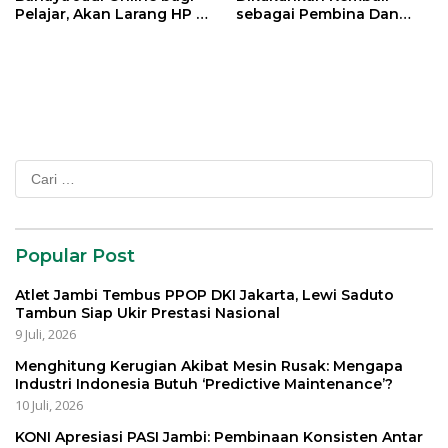
Pelajar, Akan Larang HP di
sebagai Pembina Dan
Sekolah
Pemangku Adat LAM
Provinsi Jambi
Cari
untuk:
Popular Post
Atlet Jambi Tembus PPOP DKI Jakarta, Lewi Saduto
Tambun Siap Ukir Prestasi Nasional
9 Juli, 2026
Menghitung Kerugian Akibat Mesin Rusak: Mengapa
Industri Indonesia Butuh ‘Predictive Maintenance’?
10 Juli, 2026
KONI Apresiasi PASI Jambi: Pembinaan Konsisten Antar