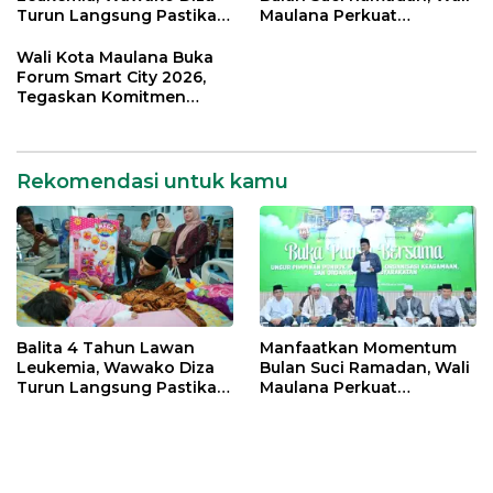
Turun Langsung Pastikan
Maulana Perkuat
Bantuan Pemkot
Silahturahmi Bersama
Organisasi Masyarakat
Wali Kota Maulana Buka
Forum Smart City 2026,
Tegaskan Komitmen
Percepatan Transformasi
Digital di Kota Jambi
Rekomendasi untuk kamu
Balita 4 Tahun Lawan
Manfaatkan Momentum
Leukemia, Wawako Diza
Bulan Suci Ramadan, Wali
Turun Langsung Pastikan
Maulana Perkuat
Bantuan Pemkot
Silahturahmi Bersama
Organisasi Masyarakat