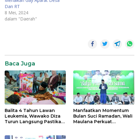
Menaikan Gaji Aparat Desa
Dan RT
8 Mei, 2024
dalam "Daerah"
Baca Juga
Balita 4 Tahun Lawan
Manfaatkan Momentum
Leukemia, Wawako Diza
Bulan Suci Ramadan, Wali
Turun Langsung Pastikan
Maulana Perkuat
Bantuan Pemkot
Silahturahmi Bersama
Organisasi Masyarakat