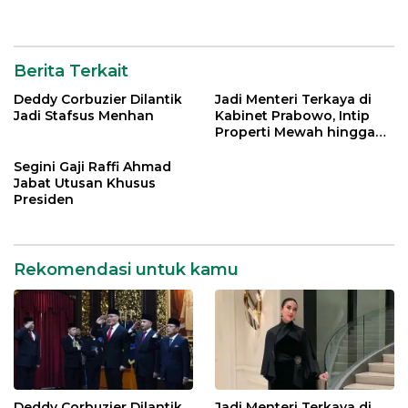
Berita Terkait
Deddy Corbuzier Dilantik
Jadi Menteri Terkaya di
Jadi Stafsus Menhan
Kabinet Prabowo, Intip
Properti Mewah hingga
Mobil Miliaran Rupiah Milik
Menpar Widiyanti Putri
Segini Gaji Raffi Ahmad
Jabat Utusan Khusus
Presiden
Rekomendasi untuk kamu
Deddy Corbuzier Dilantik
Jadi Menteri Terkaya di