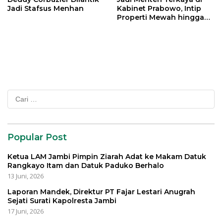
Jadi Stafsus Menhan
Kabinet Prabowo, Intip
Properti Mewah hingga
Mobil Miliaran Rupiah Milik
Menpar Widiyanti Putri
Cari
untuk:
Popular Post
Ketua LAM Jambi Pimpin Ziarah Adat ke Makam Datuk
Rangkayo Itam dan Datuk Paduko Berhalo
13 Juni, 2026
Laporan Mandek, Direktur PT Fajar Lestari Anugrah
Sejati Surati Kapolresta Jambi
17 Juni, 2026