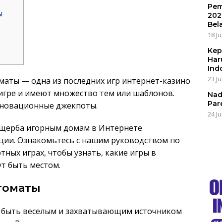
Pem
ы
202
Bel
18 Ju
Kep
Har
Ind
23 Ju
маты — одна из последних игр интернет-казино
 игре и имеют множество тем или шаблонов.
Nad
Par
нновационные джекпоты.
24 Ju
ущерба игорным домам в Интернете
ации.
Ознакомьтесь с нашим руководством по
ных играх, чтобы узнать, какие игры в
т быть местом.
томаты
т быть веселым и захватывающим источником