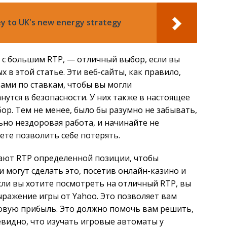
ey to UK's new energy strategy
ы с большим RTP, — отличный выбор, если вы
х в этой статье. Эти веб-сайты, как правило,
ами по ставкам, чтобы вы могли
нутся в безопасности. У них также в настоящее
ор. Тем не менее, было бы разумно не забывать,
ьно нездоровая работа, и начинайте не
ете позволить себе потерять.
ают RTP определенной позиции, чтобы
и могут сделать это, посетив онлайн-казино и
сли вы хотите посмотреть на отличный RTP, вы
ражение игры от Yahoo. Это позволяет вам
вую прибыль. Это должно помочь вам решить,
евидно, что изучать игровые автоматы у