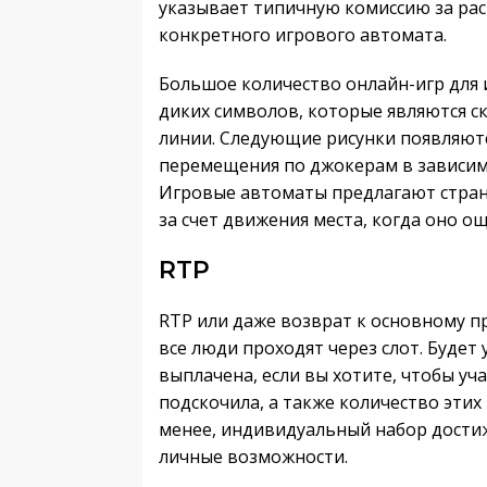
указывает типичную комиссию за ра
конкретного игрового автомата.
Большое количество онлайн-игр для
диких символов, которые являются с
линии. Следующие рисунки появляютс
перемещения по джокерам в зависимо
Игровые автоматы предлагают стран
за счет движения места, когда оно о
RTP
RTP или даже возврат к основному п
все люди проходят через слот. Будет
выплачена, если вы хотите, чтобы уч
подскочила, а также количество этих
менее, индивидуальный набор достиж
личные возможности.