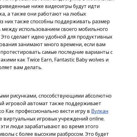
Приведенные ниже видеоигры будут идти
лка, а также они работают на любых
из них также способны поддерживать размер
ь между использованием своего мобильного
 Это сделает идею удобной для продуктивных
зования занимают много времени, если вам
 протестировать самые последние варианты с
ими как Twice Earn, Fantastic Baby wolves и
оляет вам делать.
ыми рисунками, способствующими абсолютно
ый игровой автомат также поддерживает
ко Как профессионально вести игру в
Вулкан
е виртуальных игровых учреждений online.
эти люди зарабатывают во время этого
мволы с более высоким разбросом. Это будет