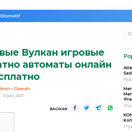
Otomotif
Cari
untu
овые Вулкан игровые
Po
атно автоматы онлайн
Atl
Sad
сплатно
9 Jul
dmin
-
Daerah
Men
Men
12 Juni, 2023
‘Pr
10 Ju
BAGIKAN
KON
Kon
17 Ju